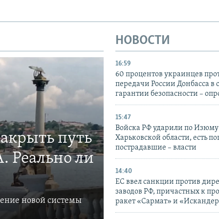
НОВОСТИ
16:59
60 процентов украинцев про
передачи России Донбасса в 
гарантии безопасности – опр
15:47
Войска РФ ударили по Изюму
закрыть путь
Харьковской области, есть п
пострадавшие – власти
. Реально ли
14:40
ЕС ввел санкции против дир
заводов РФ, причастных к пр
ление новой системы
ракет «Сармат» и «Исканде