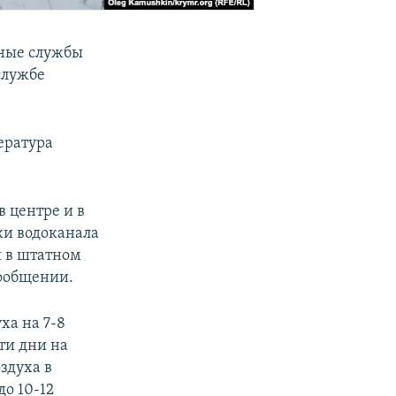
ьные службы
службе
ература
 центре и в
ки водоканала
я в штатном
сообщении.
ха на 7-8
ти дни на
здуха в
до 10-12