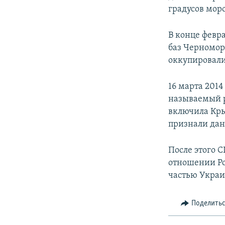
градусов моро
В конце февр
баз Черномор
оккупировали
16 марта 201
называемый р
включила Кры
признали дан
После этого 
отношении Ро
частью Укра
Поделить