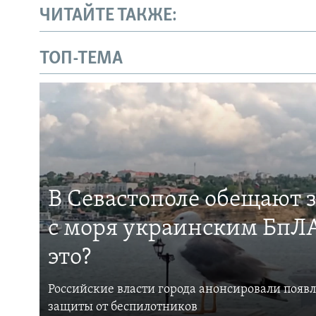
ЧИТАЙТЕ ТАКЖЕ:
ТОП-ТЕМА
В Севастополе обещают 
с моря украинским БпЛА
это?
Российские власти города анонсировали появ
защиты от беспилотников