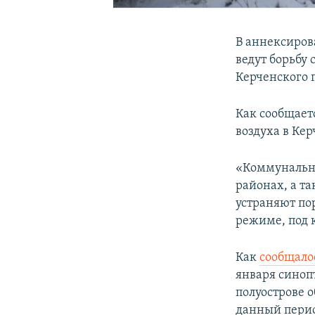
В аннексиров
ведут борьбу 
Керченского г
Как сообщает
воздуха в Кер
«Коммунальны
районах, а т
устраняют по
режиме, под 
Как
сообщало
января синоп
полуострове 
данный период