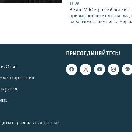
13:09
В Ялте МЧС и российские вла
призывают покинуть пляжи, 
вероятную атаку попал морс
ПРИСОЕДИНЯЙТЕСЬ!
и. О нас
омментирования
опирайта
вязь
ащиты персональных данных