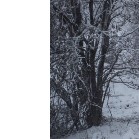
ПОБЕДИТЕЛЕЙ НЕ СУДЯТ?
КРЫМ.НЕПОКОРЕННЫЙ
ELIFBE
УКРАИНСКАЯ ПРОБЛЕМА КРЫМА