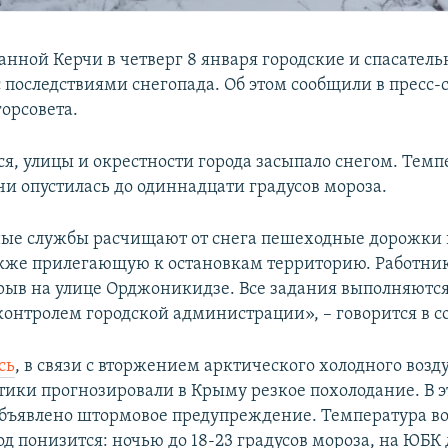
анной Керчи в четверг 8 января городские и спасател
с последствиями снегопада. Об этом сообщили в пресс-
орсовета.
ся, улицы и окрестности города засыпало снегом. Темп
чи опустилась до одиннадцати градусов мороза.
е службы расчищают от снега пешеходные дорожки в
акже прилегающую к остановкам территорию. Работни
рыв на улице Орджоникидзе. Все задания выполняютс
контролем городской администрации», – говорится в 
сь
, в связи с вторжением арктического холодного возду
тики прогнозировали в Крыму резкое похолодание. В э
объявлено штормовое предупреждение. Температура во
 понизится: ночью до 18-23 градусов мороза, на ЮБК 