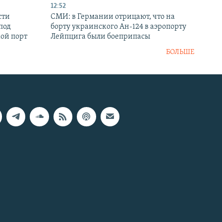
12:52
сти
СМИ: в Германии отрицают, что на
под
борту украинского Ан-124 в аэропорту
кой порт
Лейпцига были боеприпасы
БОЛЬШЕ