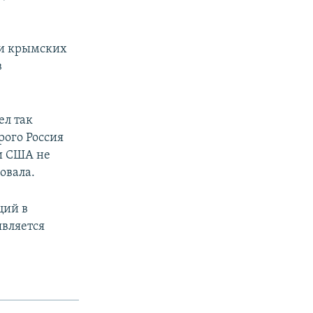
 и крымских
в
ел так
рого Россия
ни США не
овала.
ций в
является