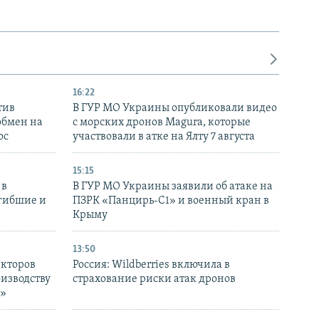
16:22
тив
В ГУР МО Украины опубликовали видео
обмен на
с морских дронов Magura, которые
ос
участвовали в атке на Ялту 7 августа
15:15
 в
В ГУР МО Украины заявили об атаке на
огибшие и
ПЗРК «Панцирь-С1» и военный кран в
Крыму
13:50
екторов
Россия: Wildberries включила в
оизводству
страхование риски атак дронов
р»