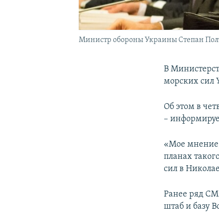
Министр обороны Украины Степан Пол
В Министерст
морских сил 
Об этом в че
– информиру
«Мое мнение, 
планах такого
сил в Николае
Ранее ряд СМ
штаб и базу 