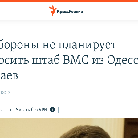
ороны не планирует
осить штаб ВМС из Одесс
аев
18:17
ся
Читать без VPN