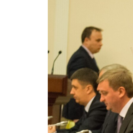
ПОБЕДИТЕЛЕЙ НЕ СУДЯТ?
КРЫМ.НЕПОКОРЕННЫЙ
ELIFBE
УКРАИНСКАЯ ПРОБЛЕМА КРЫМА