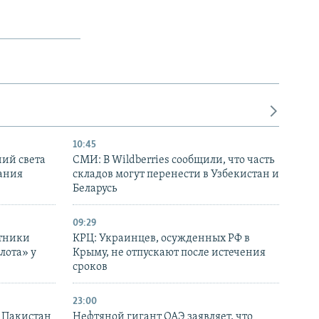
10:45
ний света
СМИ: В Wildberries сообщили, что часть
ания
складов могут перенести в Узбекистан и
Беларусь
09:29
отники
КРЦ: Украинцев, осужденных РФ в
лота» у
Крыму, не отпускают после истечения
сроков
23:00
и Пакистан
Нефтяной гигант ОАЭ заявляет, что