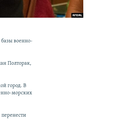
 базы военно-
пан Полторак,
ой город. В
военно-морских
 перенести