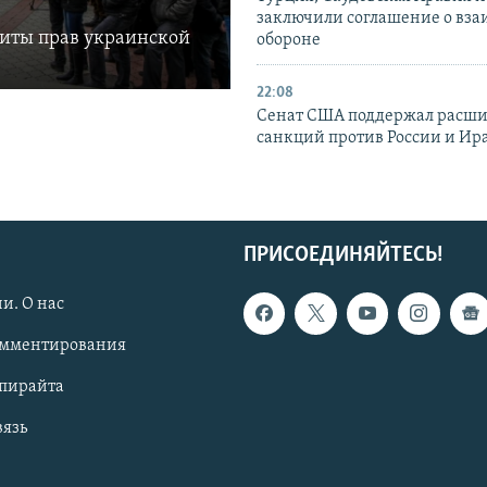
заключили соглашение о вз
щиты прав украинской
обороне
22:08
Сенат США поддержал расш
санкций против России и Ир
ПРИСОЕДИНЯЙТЕСЬ!
и. О нас
омментирования
опирайта
вязь