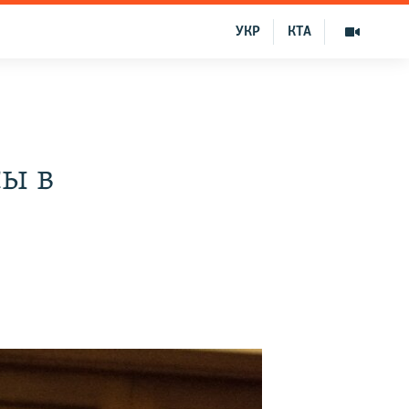
УКР
КТА
ы в