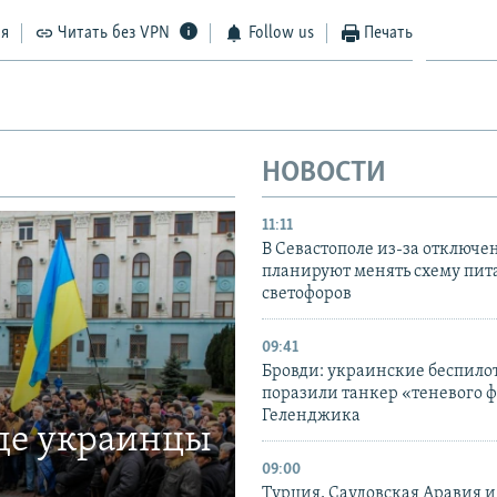
ся
Читать без VPN
Follow us
Печать
НОВОСТИ
11:11
В Севастополе из-за отключе
планируют менять схему пит
светофоров
09:41
Бровди: украинские беспил
поразили танкер «теневого ф
Геленджика
где украинцы
09:00
Турция, Саудовская Аравия 