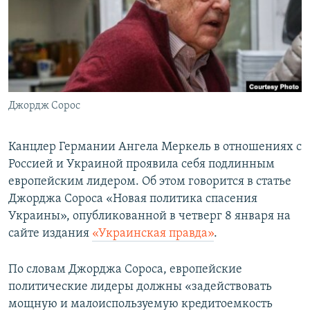
ПРИСОЕДИНЯЙТЕСЬ!
ПОБЕДИТЕЛЕЙ НЕ СУДЯТ?
КРЫМ.НЕПОКОРЕННЫЙ
ELIFBE
УКРАИНСКАЯ ПРОБЛЕМА КРЫМА
Все сайты RFE/RL
Джордж Сорос
Канцлер Германии Ангела Меркель в отношениях с
Россией и Украиной проявила себя подлинным
европейским лидером. Об этом говорится в статье
Джорджа Сороса «Новая политика спасения
Украины», опубликованной в четверг 8 января на
сайте издания
«Украинская правда»
.
По словам Джорджа Сороса, европейские
политические лидеры должны «задействовать
мощную и малоиспользуемую кредитоемкость