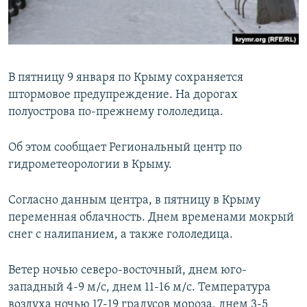
ПРИСОЕДИНЯЙТЕСЬ!
ПОБЕДИТЕЛЕЙ НЕ СУДЯТ?
КРЫМ.НЕПОКОРЕННЫЙ
ELIFBE
В пятницу 9 января по Крыму сохраняется
УКРАИНСКАЯ ПРОБЛЕМА КРЫМА
штормовое предупреждение. На дорогах
Все сайты RFE/RL
полуострова по-прежнему гололедица.
Об этом сообщает Региональный центр по
гидрометеорологии в Крыму.
Согласно данным центра, в пятницу в Крыму
переменная облачность. Днем временами мокрый
снег с налипанием, а также гололедица.
Ветер ночью северо-восточный, днем юго-
западный 4-9 м/с, днем 11-16 м/с. Температура
воздуха ночью 17-19 градусов мороза, днем 3-5