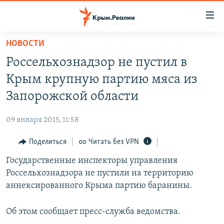
Доступность
ссылки
Вернуться
НОВОСТИ
к
НОВОСТИ
Россельхознадзор не пустил в
основному
СПЕЦПРОЕКТЫ
содержанию
Крым крупную партию мяса из
ВОДА
Вернутся
ГРУЗ 200
Запорожской области
к
ИСТОРИЯ
КАРТА ВОЕННЫХ ОБЪЕКТОВ КРЫМА
главной
09 января 2015, 11:58
ЕЩЕ
11 ЛЕТ ОККУПАЦИИ КРЫМА. 11 ИСТОРИЙ СОПРОТИВЛЕНИЯ
навигации
Вернутся
Поделиться
Читать без VPN
РАДІО СВОБОДА
ИНТЕРАКТИВ
к
Государственные инспекторы управления
КАК ОБОЙТИ БЛОКИРОВКУ
ИНФОГРАФИКА
поиску
Россельхознадзора не пустили на территорию
ТЕЛЕПРОЕКТ КРЫМ.РЕАЛИИ
аннексированного Крыма партию баранины.
Українською
СОВЕТЫ ПРАВОЗАЩИТНИКОВ
Qırımtatar
Об этом сообщает пресс-служба ведомства.
ПРОПАВШИЕ БЕЗ ВЕСТИ