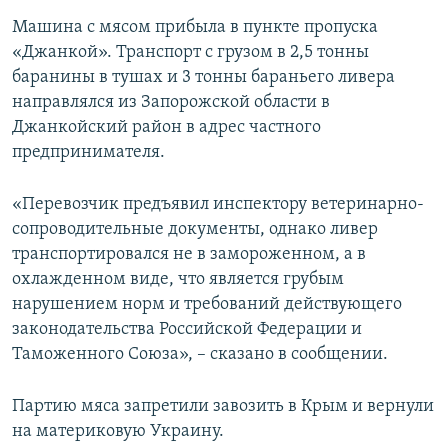
ПРИСОЕДИНЯЙТЕСЬ!
ПОБЕДИТЕЛЕЙ НЕ СУДЯТ?
Машина с мясом прибыла в пункте пропуска
«Джанкой». Транспорт с грузом в 2,5 тонны
КРЫМ.НЕПОКОРЕННЫЙ
баранины в тушах и 3 тонны бараньего ливера
ELIFBE
направлялся из Запорожской области в
Джанкойский район в адрес частного
УКРАИНСКАЯ ПРОБЛЕМА КРЫМА
предпринимателя.
Все сайты RFE/RL
«Перевозчик предъявил инспектору ветеринарно-
сопроводительные документы, однако ливер
транспортировался не в замороженном, а в
охлажденном виде, что является грубым
нарушением норм и требований действующего
законодательства Российской Федерации и
Таможенного Союза», – сказано в сообщении.
Партию мяса запретили завозить в Крым и вернули
на материковую Украину.