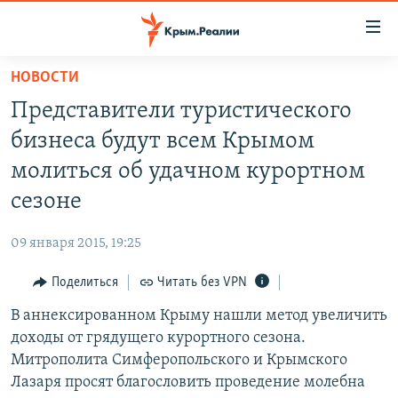
Доступность
ссылки
Вернуться
НОВОСТИ
к
НОВОСТИ
Представители туристического
основному
СПЕЦПРОЕКТЫ
содержанию
бизнеса будут всем Крымом
ВОДА
Вернутся
ГРУЗ 200
молиться об удачном курортном
к
ИСТОРИЯ
КАРТА ВОЕННЫХ ОБЪЕКТОВ КРЫМА
сезоне
главной
ЕЩЕ
11 ЛЕТ ОККУПАЦИИ КРЫМА. 11 ИСТОРИЙ СОПРОТИВЛЕНИЯ
навигации
09 января 2015, 19:25
Вернутся
РАДІО СВОБОДА
ИНТЕРАКТИВ
к
Поделиться
Читать без VPN
КАК ОБОЙТИ БЛОКИРОВКУ
ИНФОГРАФИКА
поиску
В аннексированном Крыму нашли метод увеличить
ТЕЛЕПРОЕКТ КРЫМ.РЕАЛИИ
Українською
доходы от грядущего курортного сезона.
СОВЕТЫ ПРАВОЗАЩИТНИКОВ
Митрополита Симферопольского и Крымского
Qırımtatar
Лазаря просят благословить проведение молебна
ПРОПАВШИЕ БЕЗ ВЕСТИ