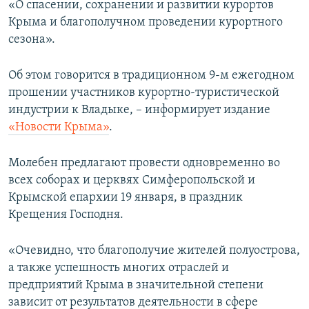
«О спасении, сохранении и развитии курортов
ПРИСОЕДИНЯЙТЕСЬ!
ПОБЕДИТЕЛЕЙ НЕ СУДЯТ?
Крыма и благополучном проведении курортного
КРЫМ.НЕПОКОРЕННЫЙ
сезона».
ELIFBE
Об этом говорится в традиционном 9-м ежегодном
УКРАИНСКАЯ ПРОБЛЕМА КРЫМА
прошении участников курортно-туристической
Все сайты RFE/RL
индустрии к Владыке, – информирует издание
«Новости Крыма»
.
Молебен предлагают провести одновременно во
всех соборах и церквях Симферопольской и
Крымской епархии 19 января, в праздник
Крещения Господня.
«Очевидно, что благополучие жителей полуострова,
а также успешность многих отраслей и
предприятий Крыма в значительной степени
зависит от результатов деятельности в сфере