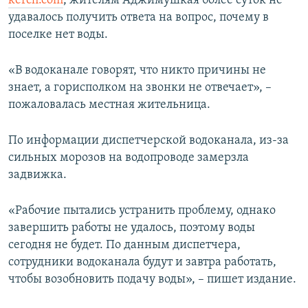
kerch.com
, жителям Аджимушкая более суток не
ПРИСОЕДИНЯЙТЕСЬ!
ПОБЕДИТЕЛЕЙ НЕ СУДЯТ?
удавалось получить ответа на вопрос, почему в
поселке нет воды.
КРЫМ.НЕПОКОРЕННЫЙ
ELIFBE
«В водоканале говорят, что никто причины не
знает, а горисполком на звонки не отвечает», –
УКРАИНСКАЯ ПРОБЛЕМА КРЫМА
пожаловалась местная жительница.
Все сайты RFE/RL
По информации диспетчерской водоканала, из-за
сильных морозов на водопроводе замерзла
задвижка.
«Рабочие пытались устранить проблему, однако
завершить работы не удалось, поэтому воды
сегодня не будет. По данным диспетчера,
сотрудники водоканала будут и завтра работать,
чтобы возобновить подачу воды», – пишет издание.