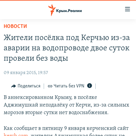
Доступность
ссылки
Вернуться
НОВОСТИ
к
НОВОСТИ
Жители посёлка под Керчью из-за
основному
СПЕЦПРОЕКТЫ
содержанию
аварии на водопроводе двое суток
ВОДА
Вернутся
ГРУЗ 200
провели без воды
к
ИСТОРИЯ
КАРТА ВОЕННЫХ ОБЪЕКТОВ КРЫМА
главной
09 января 2015, 19:57
ЕЩЕ
11 ЛЕТ ОККУПАЦИИ КРЫМА. 11 ИСТОРИЙ СОПРОТИВЛЕНИЯ
навигации
Вернутся
Поделиться
Читать без VPN
РАДІО СВОБОДА
ИНТЕРАКТИВ
к
В аннексированном Крыму, в посёлке
КАК ОБОЙТИ БЛОКИРОВКУ
ИНФОГРАФИКА
поиску
Аджимушкай неподалёку от Керчи, из-за сильных
ТЕЛЕПРОЕКТ КРЫМ.РЕАЛИИ
морозов вторые сутки нет водоснабжения.
Українською
СОВЕТЫ ПРАВОЗАЩИТНИКОВ
Qırımtatar
Как сообщает в пятницу 9 января керченский сайт
ПРОПАВШИЕ БЕЗ ВЕСТИ