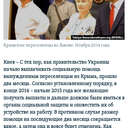
ПРИСОЕДИНЯЙТЕСЬ!
ПОБЕДИТЕЛЕЙ НЕ СУДЯТ?
КРЫМ.НЕПОКОРЕННЫЙ
ELIFBE
УКРАИНСКАЯ ПРОБЛЕМА КРЫМА
Все сайты RFE/RL
Крымские переселенцы во Львове. Ноябрь 2014 года
Киев – С тех пор, как правительство Украины
начало выплачивать социальную помощь
вынужденным переселенцам из Крыма, прошло
два месяца. Согласно установленному порядку, в
конце 2014 – начале 2015 года все желающие
получать выплаты и дальше должны были явиться в
органы социальной защиты и оповестить их об
устройстве на работу. В противном случае размер
помощи на последующие два месяца сокращается
вдвое, а затем она и вовсе будет отменена. Как