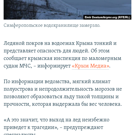
ПРИСОЕДИНЯЙТЕСЬ!
ПОБЕДИТЕЛЕЙ НЕ СУДЯТ?
КРЫМ.НЕПОКОРЕННЫЙ
Симферопольское водохранилище замерзло.
ELIFBE
УКРАИНСКАЯ ПРОБЛЕМА КРЫМА
Ледяной покров на водоемах Крыма тонкий и
Все сайты RFE/RL
представляет опасность для людей. Об этом
сообщает крымская инспекция по маломерным
судам МЧС, – информирует
«Крым Медиа»
.
По информации ведомства, мягкий климат
полуострова и непродолжительность морозов не
позволяют образоваться льду такой толщины и
прочности, которая выдержала бы вес человека.
«А это значит, что выход на лед неизбежно
приведет к трагедии», – предупреждают