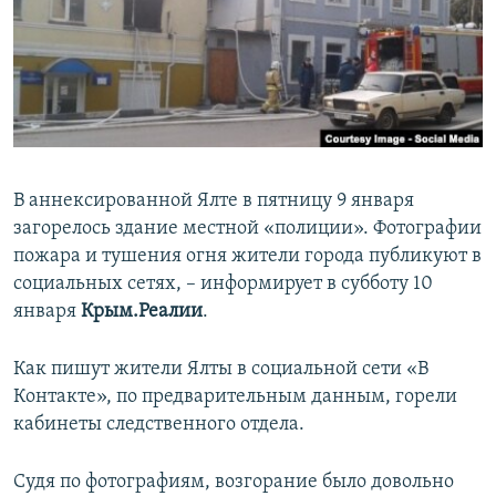
ПРИСОЕДИНЯЙТЕСЬ!
ПОБЕДИТЕЛЕЙ НЕ СУДЯТ?
КРЫМ.НЕПОКОРЕННЫЙ
ELIFBE
УКРАИНСКАЯ ПРОБЛЕМА КРЫМА
Все сайты RFE/RL
В аннексированной Ялте в пятницу 9 января
загорелось здание местной «полиции». Фотографии
пожара и тушения огня жители города публикуют в
социальных сетях, – информирует в субботу 10
января
Крым.Реалии
.
Как пишут жители Ялты в социальной сети «В
Контакте», по предварительным данным, горели
кабинеты следственного отдела.
Судя по фотографиям, возгорание было довольно