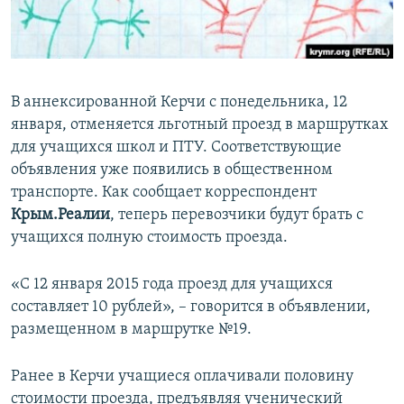
ПРИСОЕДИНЯЙТЕСЬ!
ПОБЕДИТЕЛЕЙ НЕ СУДЯТ?
КРЫМ.НЕПОКОРЕННЫЙ
ELIFBE
В аннексированной Керчи с понедельника, 12
УКРАИНСКАЯ ПРОБЛЕМА КРЫМА
января, отменяется льготный проезд в маршрутках
Все сайты RFE/RL
для учащихся школ и ПТУ. Соответствующие
объявления уже появились в общественном
транспорте. Как сообщает корреспондент
Крым.Реалии
, теперь перевозчики будут брать с
учащихся полную стоимость проезда.
«С 12 января 2015 года проезд для учащихся
составляет 10 рублей», – говорится в объявлении,
размещенном в маршрутке №19.
Ранее в Керчи учащиеся оплачивали половину
стоимости проезда, предъявляя ученический