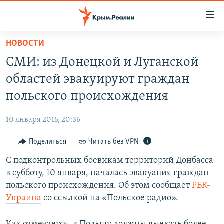
Доступность
ссылки
Вернуться
НОВОСТИ
к
НОВОСТИ
СМИ: из Донецкой и Луганской
основному
СПЕЦПРОЕКТЫ
содержанию
областей эвакуируют граждан
ВОДА
Вернутся
ГРУЗ 200
польского происхождения
к
ИСТОРИЯ
КАРТА ВОЕННЫХ ОБЪЕКТОВ КРЫМА
главной
10 января 2015, 20:36
ЕЩЕ
11 ЛЕТ ОККУПАЦИИ КРЫМА. 11 ИСТОРИЙ СОПРОТИВЛЕНИЯ
навигации
Вернутся
Поделиться
Читать без VPN
РАДІО СВОБОДА
ИНТЕРАКТИВ
к
С подконтрольных боевикам территорий Донбасса
КАК ОБОЙТИ БЛОКИРОВКУ
ИНФОГРАФИКА
поиску
в субботу, 10 января, началась эвакуация граждан
ТЕЛЕПРОЕКТ КРЫМ.РЕАЛИИ
польского происхождения. Об этом сообщает
РБК-
Українською
Украина
со ссылкой на «Польское радио».
СОВЕТЫ ПРАВОЗАЩИТНИКОВ
Qırımtatar
ПРОПАВШИЕ БЕЗ ВЕСТИ