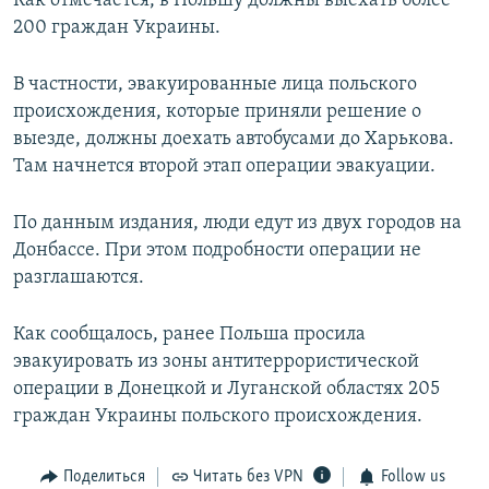
Как отмечается, в Польшу должны выехать более
ПРИСОЕДИНЯЙТЕСЬ!
ПОБЕДИТЕЛЕЙ НЕ СУДЯТ?
200 граждан Украины.
КРЫМ.НЕПОКОРЕННЫЙ
В частности, эвакуированные лица польского
ELIFBE
происхождения, которые приняли решение о
выезде, должны доехать автобусами до Харькова.
УКРАИНСКАЯ ПРОБЛЕМА КРЫМА
Там начнется второй этап операции эвакуации.
Все сайты RFE/RL
По данным издания, люди едут из двух городов на
Донбассе. При этом подробности операции не
разглашаются.
Как сообщалось, ранее Польша просила
эвакуировать из зоны антитеррористической
операции в Донецкой и Луганской областях 205
граждан Украины польского происхождения.
Поделиться
Читать без VPN
Follow us