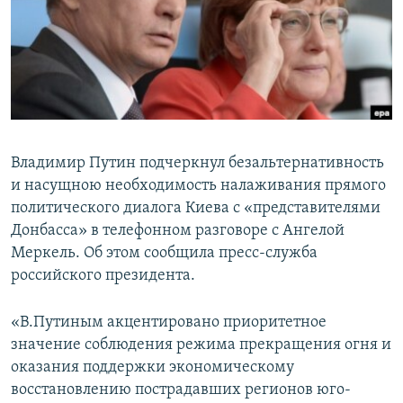
ПРИСОЕДИНЯЙТЕСЬ!
ПОБЕДИТЕЛЕЙ НЕ СУДЯТ?
КРЫМ.НЕПОКОРЕННЫЙ
ELIFBE
УКРАИНСКАЯ ПРОБЛЕМА КРЫМА
Все сайты RFE/RL
Владимир Путин подчеркнул безальтернативность
и насущною необходимость налаживания прямого
политического диалога Киева с «представителями
Донбасса» в телефонном разговоре с Ангелой
Меркель. Об этом сообщила пресс-служба
российского президента.
«В.Путиным акцентировано приоритетное
значение соблюдения режима прекращения огня и
оказания поддержки экономическому
восстановлению пострадавших регионов юго-