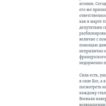
агонии. Сего
его же призна
ответственнос
как в марте т
депутатами с
разблокирова
величие с пом
помощью диве
неприлично н
французского 
недоуменно п
Сила есть, ум
в силе Бог, а
посмотреть н
каждому стало
Воевали наве
возвращении 