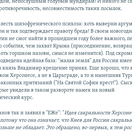
родом, непослушным голубым мундирам! И никого не 
ротиворечивость, несовместимость таких посылок.
релесть шизофренического психоза: хоть выверни аргу
он и так подтверждает правоту бреда! В своем нового
ин не смог найти в прошедшем году более важного, п
о события, чем захват Крыма (присоединение, возвра
хоть горшком назови, смысл не изменится). Под скром
одведена идейная база: "малая земля" для России имее
м князь Владимир крещение принял. Еще хорошо, что 
ком Херсонесе, а не в Царьграде, а то и нынешняя Тур
законных притязаний ("На Святой Софии крест!"). Сыс
рые увидели в таком развороте намек на новый
ический курс.
нов так и заявил в "ЕЖе": "
Идея сакральности Херсоне
потому что она означает, что Киев для России сакрал
ольше не обладает. Это обращено, во-первых, к тем ро