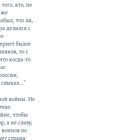
ого, кто, по
 же
абыл, что ли,
ра делился с
ро
вернет былое
няков, то с
то когда-то
ос
россии,
слыхал..."
шной войны. Не
очно
йне, чтобы
, а не славу.
 воинов по
ет страна: