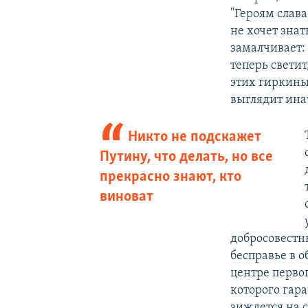
"Героям слав
не хочет зна
замалчивает: 
теперь светит
этих гиркиных
выглядит ина
Никто не подскажет
Путину, что делать, но все
прекрасно знают, кто
виноват
добросовестн
бесправье в о
центре первог
которого гара
зиждется на