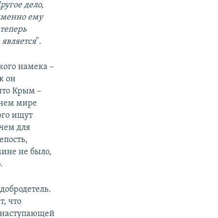
ругое дело,
 именно ему
 теперь
 является
".
кого намека –
ж он
что Крым –
шнем мире
ого ищут
 чем для
епость,
мине не было,
.
 добродетель.
т, что
к наступающей