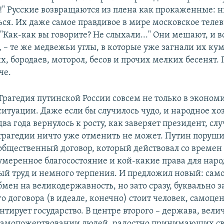
а!" Русские возвращаются из плена как прокаженные: 
ться. Их даже самое правдивое в мире московское теле
"Как-как вы говорите? Не слыхали..." Они мешают, и в
, – те же медвежьи углы, в которые уже загнали их ку
, бородаев, моторол, бесов и прочих мелких бесенят. 
че.
Трагедия путинской России совсем не только в эконом
ситуации. Даже если бы случилось чудо, и народное хо
два года вернулось к росту, как заверяет президент, с
трагедии ничто уже отменить не может. Путин поруш
общественный договор, который действовал со времен
умеренное благосостояние и кой-какие права для наро
ый труд и немного терпения. И предложил новый: само
бмен на великодержавность, но зато сразу, буквально за
о договора (в идеале, конечно) стоит человек, самоце
нтирует государство. В центре второго – держава, вели
 самопожертвовании людей, радостно принимающих с