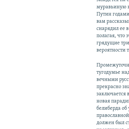
муравьиную н
Путин годами
вам рассказыв
снарядил ее 
полагая, что 
грядущие три
вероятности т
Промежуточны
тугодумье на
вечными русс
прекрасно зн
заключается 
новая паради
белиберда об
православной
должен был с