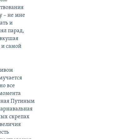
ствования
 – не мне
ать и
ял парад,
двкушая
 и самой
ливом
мучается
но все
 момента
енная Путиным
карнавальная
ных скрепах
 величия
ость