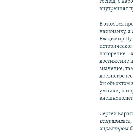
господ, с на
внутренняя п
В этом вся п
наизнанку, а 
Владимир Пут
историческог
покорение – 
достижение п
значение, та
древнегречес
бы объектом 
умники, кото
внешнеполит
Сергей Карага
понравилась, 
характером б