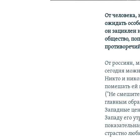
От человека,
ожидать особо
он зациклен 
общество, по
противоречий
От россиян, 
сегодня мож
Никто и нико
помешать ей 
("Не смешите
главным обра
Западные ценн
Западу его у
показательна
страстно люби