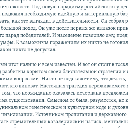
ичтожность. Под новую парадигму российского суще
 подводил необходимую идейную и материальную базу
ать, как это выглядит в действительности. Он собрал р
в большой поход. Он уже после первых же вылазок прин
это парад победителей. И население поверило ему, пре
умфы. К возможным поражениям их никто не готовил
акой никто не допускал.
й итог налицо и всем известен. И вот он стоит в тоск
д разбитым корытом своей блистательной стратегии и 
кими вопросами. Никто не подскажет ему, что делать, 
ают, кто виноват. Настоящая трагедия переживаемого
в том, что неожиданно оказалась исчерпана предлож
гма существования. Смыслом ее была, разумеется, не 
 уникальном генетическом и культурном коде и духов
 цивилизации. Источником пропитания и державного
тать стремительный кавалерийский натиск, ментальн