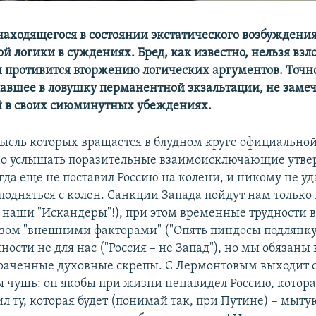
 находящегося в состоянии экстатического возбуждения
й логики в суждениях. Бред, как известно, нельзя взл
и противится вторжению логических аргументов. Точно
павшее в ловушку перманентной экзальтации, не заме
 в своих сиюминутных убеждениях.
мысль которых вращается в блудном круге официально
но услышать поразительные взаимоисключающие утве
гда еще не поставил Россию на колени, и никому не уд
подняться с колен. Санкции Запада пойдут нам только 
 наши "Искандеры"!), при этом временные трудности 
зом "внешними факторами" ("Опять пиндосы подлянку 
ости не для нас ("Россия – не Запад"), но мы обязаны
траченные духовные скрепы. С Лермонтовым выходит 
я чушь: он якобы при жизни ненавидел Россию, которая
л ту, которая будет (понимай так, при Путине) – мытую