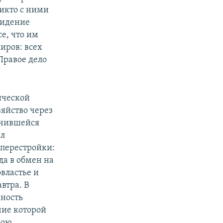
никто с ними
видение
се, что им
миров: всех
Правое дело
ической
зяйство через
лучившейся
ил
 перестройки:
да в обмен на
властье и
втра. В
нность
чие которой
вою