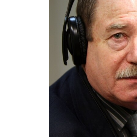
ПОБЕДИТЕЛЕЙ НЕ СУДЯТ?
КРЫМ.НЕПОКОРЕННЫЙ
ELIFBE
УКРАИНСКАЯ ПРОБЛЕМА КРЫМА