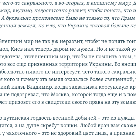
чего-то сакрального, а во-вторых, к внешнему миру. Д
мир, видимо, недостаточно развит, чтобы понять, что
 А буквально произнесено было не только то, что Крым
енной землей, но и то, что Украина таковой больше не
Внешний мир не так уж неразвит, чтобы не понять тон
мол, Киев нам теперь даром не нужен. Но и не такой у
недотепа, этот внешний мир, чтобы не помнить о том, 
это все еще признанная территория Украины. Во вне
абсолютно никого не интересует, чего такого сакральн
я кого и почему эта земля оказалась более священной,
ский князь Владимир, когда захватывал корсунскую кр
 и не подозревал, что Москва, которой тогда еще и в по
лет призовет его в свидетели своего права на эту землю
то путинская гордость военной добычей – это из нужды
ится, а на душе скребут кошки. Любой врач вам скаже
 у чахоточного – это не здоровый цвет лица, а призна