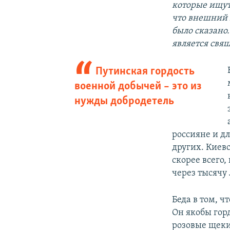
которые ищут 
что внешний 
было сказано.
является свящ
Путинская гордость
военной добычей – это из
нужды добродетель
россияне и дл
других. Киев
скорее всего,
через тысячу 
Беда в том, ч
Он якобы горд
розовые щеки