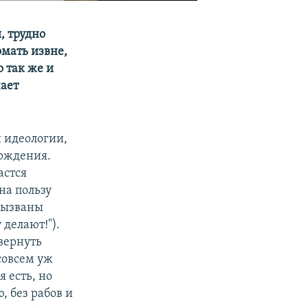
, трудно
омать извне,
 так же и
чает
й идеологии,
рждения.
астся
на пользу
вызваны
делают!").
 вернуть
совсем уж
 есть, но
, без рабов и