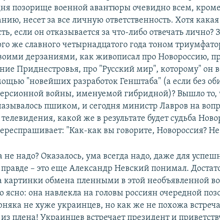
дня позорище военной авантюры очевидно всем, кроме т
нию, несет за все личную ответственность. Хотя какая
ть, если он отказывается за что-либо отвечать лично? З
ого же славного четырнадцатого года тоном триумфато
воими дерзаниями, как живописал про Новороссию, п
ние Приднестровья, про "Русский мир", которому" он 
ощью "новейших разработок Генштаба" (а если без оби
рсионной войны, именуемой гибридной)? Вышло то, ч
азывалось пшиком, и сегодня министр Лавров на вопр
телевидения, какой же в результате будет судьба Ново
ереспрашивает: "Как-как вы говорите, Новороссия? Не 
а не надо? Оказалось, ума всегда надо, даже для успе
 в правде – это еще Александр Невский понимал. Достат
а картинки обмена пленными в этой необъявленной во
 ясно: она навлекла на головы россиян очередной позор
рняка не хуже украинцев, но как же не похожа встреча
из плена! Украинцев встречает президент и приветству