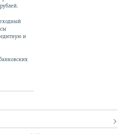
 рублей.
реходный
осы
редитную и
 банковских