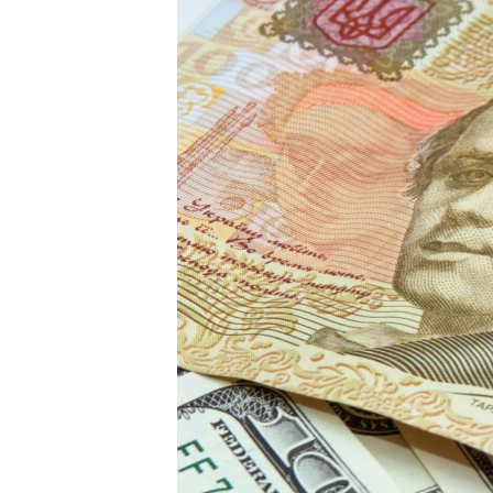
ПОБЕДИТЕЛЕЙ НЕ СУДЯТ?
КРЫМ.НЕПОКОРЕННЫЙ
ELIFBE
УКРАИНСКАЯ ПРОБЛЕМА КРЫМА