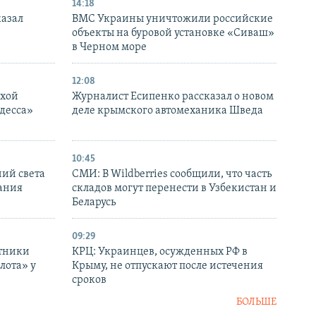
14:18
казал
ВМС Украины уничтожили российские
объекты на буровой установке «Сиваш»
в Черном море
12:08
ухой
Журналист Есипенко рассказал о новом
десса»
деле крымского автомеханика Шведа
10:45
ний света
СМИ: В Wildberries сообщили, что часть
ания
складов могут перенести в Узбекистан и
Беларусь
09:29
отники
КРЦ: Украинцев, осужденных РФ в
лота» у
Крыму, не отпускают после истечения
сроков
БОЛЬШЕ