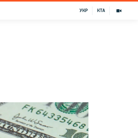
УКР
КТА
у