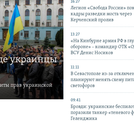
16:27
Легион «Свобода России» по
кадры разведки моста через
Керченский пролив
13:27
«На Кинбурне армия РФ в гл
обороне» – командир ОТК «О
ВСУ Денис Носиков
где украинцы
11:11
В Севастополе из-за отключе
планируют менять схему пит
щиты прав украинской
светофоров
09:41
Бровди: украинские беспил
поразили танкер «теневого ф
Геленджика