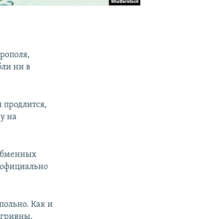
рополя,
бли ни в
н продлится,
у на
 обменных
 официально
польно. Как и
 гривны.