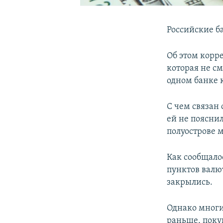
Российские б
Об этом корр
которая не см
одном банке 
С чем связан 
ей не поясни
полуострове 
Как сообщало
пунктов валю
закрылись.
Однако многи
раньше, поку