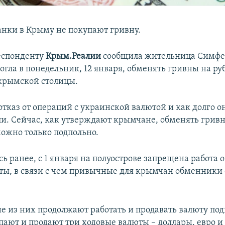
анки в Крыму не покупают гривну.
еспонденту
Крым.Реалии
сообщила жительница Симфе
огла в понедельник, 12 января, обменять гривны на ру
крымской столицы.
отказ от операций с украинской валютой и как долго о
ли. Сейчас, как утверждают крымчане, обменять гривн
можно только подпольно.
сь ранее, с 1 января на полуострове запрещена работа
ты, в связи с чем привычные для крымчан обменники
е из них продолжают работать и продавать валюту под
пают и продают три ходовые валюты – доллары, евро и