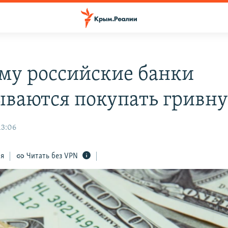
му российские банки
ываются покупать гривн
13:06
ся
Читать без VPN