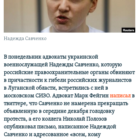
ПРИСОЕДИНЯЙТЕСЬ!
ПОБЕДИТЕЛЕЙ НЕ СУДЯТ?
КРЫМ.НЕПОКОРЕННЫЙ
ELIFBE
Надежда Савченко
УКРАИНСКАЯ ПРОБЛЕМА КРЫМА
Все сайты RFE/RL
В понедельник адвокаты украинской
военнослужащей Надежды Савченко, которую
российские правоохранительные органы обвиняют
в причастности к гибели российских журналистов
в Луганской области, встретились с ней в
московском СИЗО. Адвокат Марк Фейгин
написал
в
твиттере, что Савченко не намерена прекращать
объявленную в середине декабря голодовку
протеста, а его коллега Николай Полозов
опубликовал письмо, написанное Надеждой
Савченко и адресованное «всем, кому