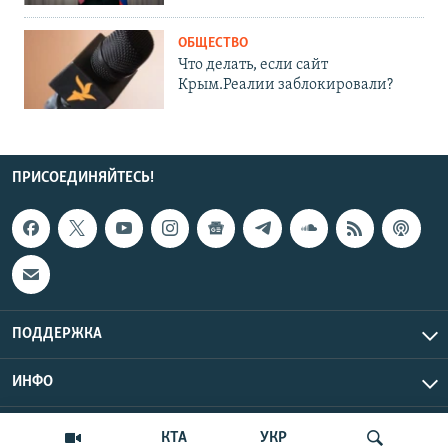
ОБЩЕСТВО
Что делать, если сайт
Крым.Реалии заблокировали?
ПРИСОЕДИНЯЙТЕСЬ!
ПОДДЕРЖКА
ИНФО
UTC+3
Copyright Крым.Реалии, 2026 | Все права защищены.
КТА
УКР