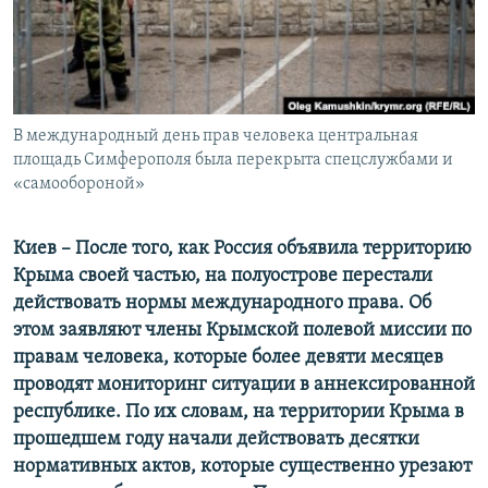
ПРИСОЕДИНЯЙТЕСЬ!
ПОБЕДИТЕЛЕЙ НЕ СУДЯТ?
КРЫМ.НЕПОКОРЕННЫЙ
ELIFBE
В международный день прав человека центральная
УКРАИНСКАЯ ПРОБЛЕМА КРЫМА
площадь Симферополя была перекрыта спецслужбами и
Все сайты RFE/RL
«самообороной»
Киев – После того, как Россия объявила территорию
Крыма своей частью, на полуострове перестали
действовать нормы международного права. Об
этом заявляют члены Крымской полевой миссии по
правам человека, которые более девяти месяцев
проводят мониторинг ситуации в аннексированной
республике. По их словам, на территории Крыма в
прошедшем году начали действовать десятки
нормативных актов, которые существенно урезают