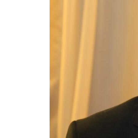
ПОБЕДИТЕЛЕЙ НЕ СУДЯТ?
КРЫМ.НЕПОКОРЕННЫЙ
ELIFBE
УКРАИНСКАЯ ПРОБЛЕМА КРЫМА