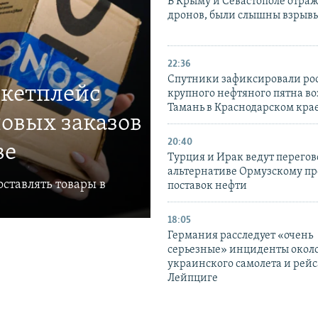
В Крыму и Севастополе отраж
дронов, были слышны взрыв
22:36
Спутники зафиксировали ро
ркетплейс
крупного нефтяного пятна во
Тамань в Краснодарском кра
овых заказов
20:40
ве
Турция и Ирак ведут перегов
альтернативе Ормузскому пр
ставлять товары в
поставок нефти
18:05
Германия расследует «очень
серьезные» инциденты окол
украинского самолета и рейс
Лейпциге