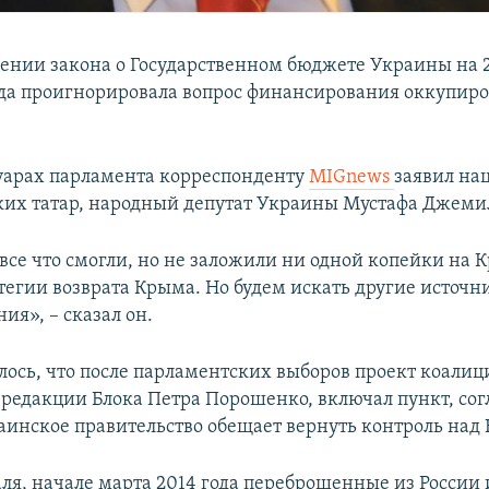
ении закона о Государственном бюджете Украины на 2
да проигнорировала вопрос финансирования оккупир
луарах парламента корреспонденту
MIGnews
заявил на
их татар, народный депутат Украины Мустафа Джеми
все что смогли, но не заложили ни одной копейки на 
тегии возврата Крыма. Но будем искать другие источн
ия», – сказал он.
лось, что после парламентских выборов проект коали
 редакции Блока Петра Порошенко, включал пункт, сог
аинское правительство обещает вернуть контроль над
аля, начале марта 2014 года переброшенные из России