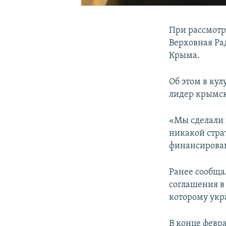
При рассмотр
Верховная Ра
Крыма.
Об этом в ку
лидер крымск
«Мы сделали 
никакой стра
финансирован
Ранее сообща
соглашения в
которому укр
В конце февр