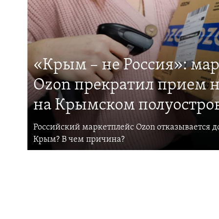
«Крым – не Россия»: ма
Ozon прекратил прием н
на Крымском полуостро
Российский маркетплейс Ozon отказывается до
Крым? В чем причина?