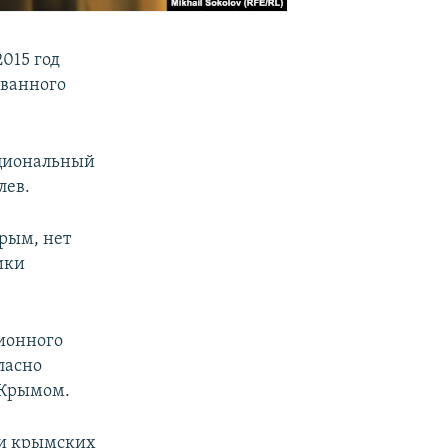
015 год
ованного
циональный
лев.
Крым, нет
ики
ционного
ласно
 Крымом.
 и крымских