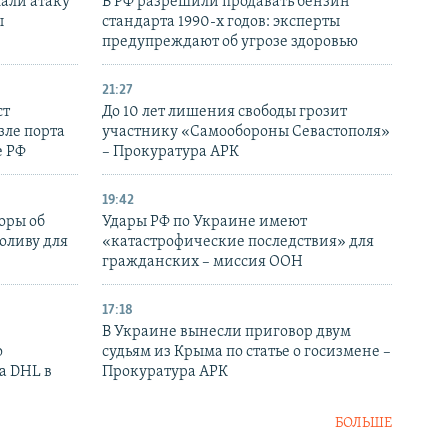
али атаку
В РФ разрешили продавать бензин
ы
стандарта 1990-х годов: эксперты
предупреждают об угрозе здоровью
21:27
ст
До 10 лет лишения свободы грозит
зле порта
участнику «Самообороны Севастополя»
е РФ
– Прокуратура АРК
19:42
оры об
Удары РФ по Украине имеют
оливу для
«катастрофические последствия» для
гражданских – миссия ООН
17:18
В Украине вынесли приговор двум
о
судьям из Крыма по статье о госизмене –
а DHL в
Прокуратура АРК
БОЛЬШЕ