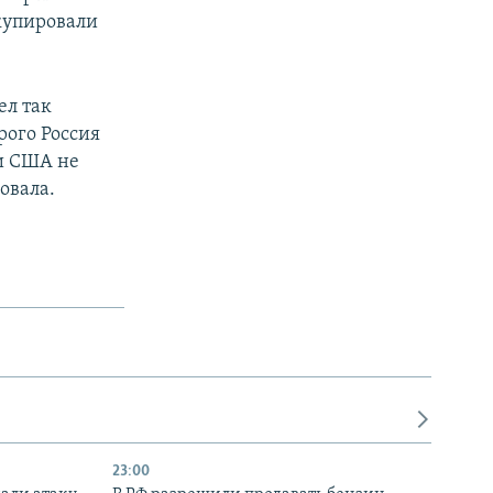
ккупировали
ел так
рого Россия
ни США не
овала.
23:00