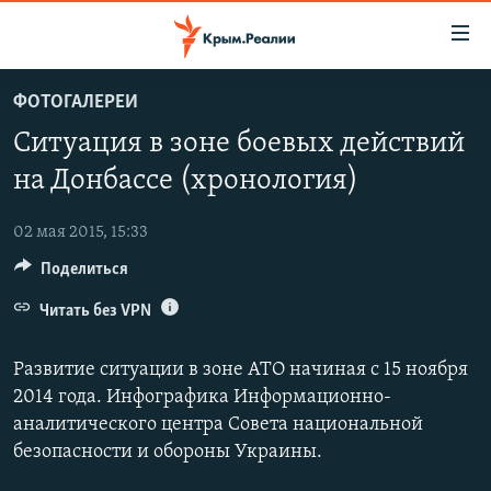
Доступность
ссылки
Вернуться
ФОТОГАЛЕРЕИ
к
НОВОСТИ
Ситуация в зоне боевых действий
основному
СПЕЦПРОЕКТЫ
содержанию
на Донбассе (хронология)
ВОДА
Вернутся
ГРУЗ 200
к
02 мая 2015, 15:33
ИСТОРИЯ
КАРТА ВОЕННЫХ ОБЪЕКТОВ КРЫМА
главной
Поделиться
ЕЩЕ
11 ЛЕТ ОККУПАЦИИ КРЫМА. 11 ИСТОРИЙ СОПРОТИВЛЕНИЯ
навигации
Вернутся
Читать без VPN
РАДІО СВОБОДА
ИНТЕРАКТИВ
к
КАК ОБОЙТИ БЛОКИРОВКУ
ИНФОГРАФИКА
поиску
Развитие ситуации в зоне АТО начиная с 15 ноября
ТЕЛЕПРОЕКТ КРЫМ.РЕАЛИИ
2014 года. Инфографика Информационно-
Українською
аналитического центра Совета национальной
СОВЕТЫ ПРАВОЗАЩИТНИКОВ
Qırımtatar
безопасности и обороны Украины.
ПРОПАВШИЕ БЕЗ ВЕСТИ