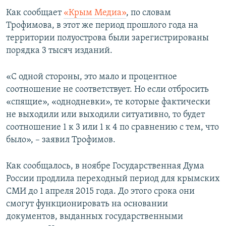
ПРИСОЕДИНЯЙТЕСЬ!
ПОБЕДИТЕЛЕЙ НЕ СУДЯТ?
Как сообщает
«Крым Медиа»
, по словам
Трофимова, в этот же период прошлого года на
КРЫМ.НЕПОКОРЕННЫЙ
территории полуострова были зарегистрированы
ELIFBE
порядка 3 тысяч изданий.
УКРАИНСКАЯ ПРОБЛЕМА КРЫМА
«С одной стороны, это мало и процентное
Все сайты RFE/RL
соотношение не соответствует. Но если отбросить
«спящие», «однодневки», те которые фактически
не выходили или выходили ситуативно, то будет
соотношение 1 к 3 или 1 к 4 по сравнению с тем, что
было», – заявил Трофимов.
Как сообщалось, в ноябре Государственная Дума
России продлила переходный период для крымских
СМИ до 1 апреля 2015 года. До этого срока они
смогут функционировать на основании
документов, выданных государственными