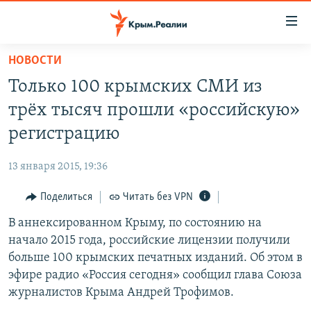
Доступность
ссылки
Вернуться
НОВОСТИ
к
НОВОСТИ
Только 100 крымских СМИ из
основному
СПЕЦПРОЕКТЫ
содержанию
трёх тысяч прошли «российскую»
ВОДА
Вернутся
ГРУЗ 200
регистрацию
к
ИСТОРИЯ
КАРТА ВОЕННЫХ ОБЪЕКТОВ КРЫМА
главной
13 января 2015, 19:36
ЕЩЕ
11 ЛЕТ ОККУПАЦИИ КРЫМА. 11 ИСТОРИЙ СОПРОТИВЛЕНИЯ
навигации
Вернутся
Поделиться
Читать без VPN
РАДІО СВОБОДА
ИНТЕРАКТИВ
к
В аннексированном Крыму, по состоянию на
КАК ОБОЙТИ БЛОКИРОВКУ
ИНФОГРАФИКА
поиску
начало 2015 года, российские лицензии получили
ТЕЛЕПРОЕКТ КРЫМ.РЕАЛИИ
больше 100 крымских печатных изданий. Об этом в
Українською
эфире радио «Россия сегодня» сообщил глава Союза
СОВЕТЫ ПРАВОЗАЩИТНИКОВ
Qırımtatar
журналистов Крыма Андрей Трофимов.
ПРОПАВШИЕ БЕЗ ВЕСТИ