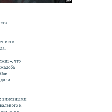
лега
шению в
да.
ождь», что
 жалоба
 Олег
ыдали
ых виновными
вального к
 домашним