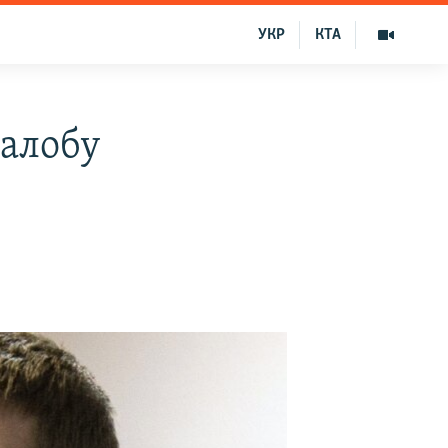
УКР
КТА
жалобу