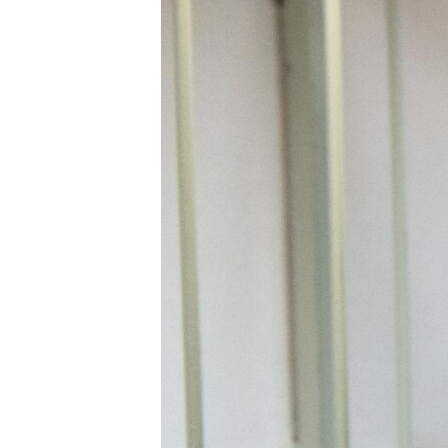
ПОБЕДИТЕЛЕЙ НЕ СУДЯТ?
КРЫМ.НЕПОКОРЕННЫЙ
ELIFBE
УКРАИНСКАЯ ПРОБЛЕМА КРЫМА