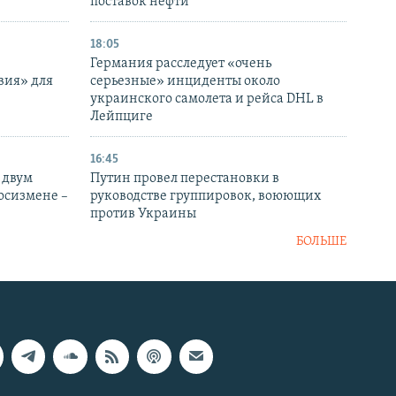
поставок нефти
18:05
Германия расследует «очень
вия» для
серьезные» инциденты около
украинского самолета и рейса DHL в
Лейпциге
16:45
 двум
Путин провел перестановки в
госизмене –
руководстве группировок, воюющих
против Украины
БОЛЬШЕ