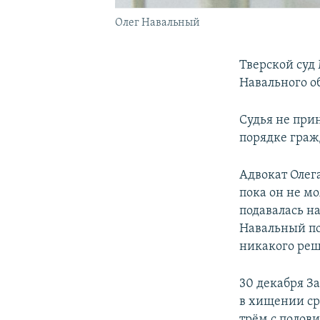
Олег Навальный
Тверской суд
Навального о
Судья не при
порядке граж
Адвокат Олег
пока он не м
подавалась на
Навальный по
никакого реше
30 декабря З
в хищении ср
трём с полов