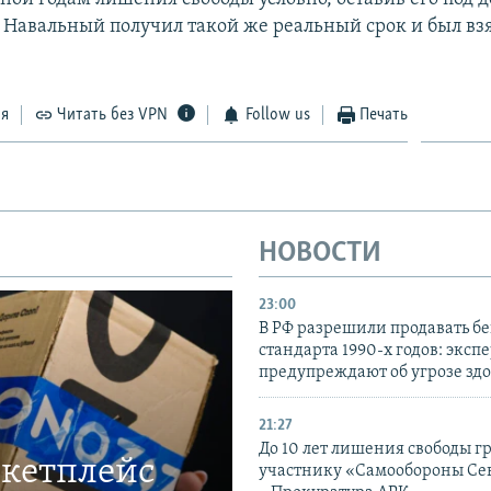
г Навальный получил такой же реальный срок и был взя
ся
Читать без VPN
Follow us
Печать
НОВОСТИ
23:00
В РФ разрешили продавать б
стандарта 1990-х годов: эксп
предупреждают об угрозе зд
21:27
До 10 лет лишения свободы г
ркетплейс
участнику «Самообороны Се