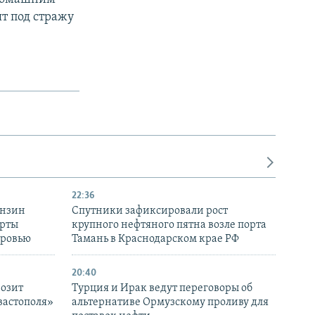
т под стражу
22:36
ензин
Спутники зафиксировали рост
ерты
крупного нефтяного пятна возле порта
оровью
Тамань в Краснодарском крае РФ
20:40
розит
Турция и Ирак ведут переговоры об
вастополя»
альтернативе Ормузскому проливу для