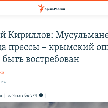
й Кириллов: Мусульмане
да прессы – крымский о
 быть востребован
ов
11:37
ся
Читать без VPN