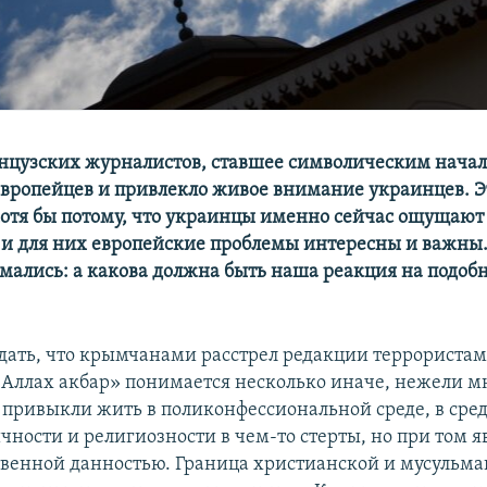
нцузских журналистов, ставшее символическим начало
вропейцев и привлекло живое внимание украинцев. Э
хотя бы потому, что украинцы именно сейчас ощущают
и для них европейские проблемы интересны и важны.
умались: а какова должна быть наша реакция на подобн
ать, что крымчанами расстрел редакции террористам
ллах акбар» понимается несколько иначе, нежели 
привыкли жить в поликонфессиональной среде, в сред
чности и религиозности в чем-то стерты, но при том я
твенной данностью. Граница христианской и мусульм