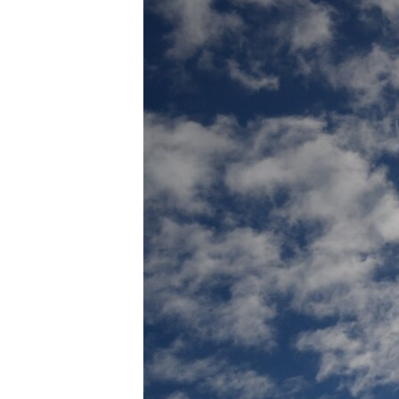
ПОБЕДИТЕЛЕЙ НЕ СУДЯТ?
КРЫМ.НЕПОКОРЕННЫЙ
ELIFBE
УКРАИНСКАЯ ПРОБЛЕМА КРЫМА