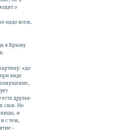
ходит о
я
о надо всем,
дь в Крыму
х.
картину: «до
 при виде
 возмущение,
ует
 есть друзья-
х слов. Но
иницы, и
и с тем,
ятие –