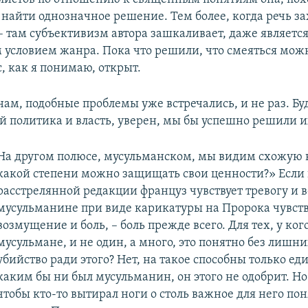
 найти однозначное решение. Тем более, когда речь за
– там субъективизм автора зашкаливает, даже являетс
условием жанра. Пока что решили, что смеяться можн
, как я понимаю, открыт.
ам, подобные проблемы уже встречались, и не раз. Бу
ой политика и власть, уверен, мы бы успешно решили и
На другом полюсе, мусульманском, мы видим схожую 
какой степени можно защищать свои ценности?» Если
расстрелянной редакции француз чувствует тревогу и
мусульманине при виде карикатуры на Пророка чувств
возмущение и боль, – боль прежде всего. Для тех, у кого
мусульмане, и не один, а много, это понятно без лишни
убийство ради этого? Нет, на такое способны только ед
каким бы ни был мусульманин, он этого не одобрит. Но 
чтобы кто-то вытирал ноги о столь важное для него пон