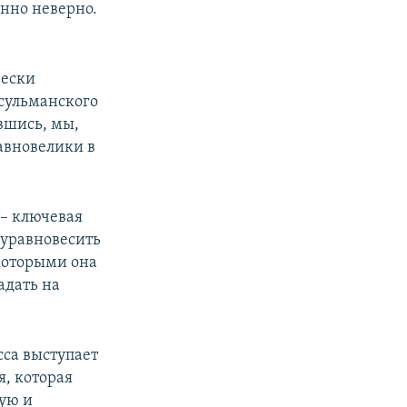
нно неверно.
чески
сульманского
вшись, мы,
равновелики в
 – ключевая
 уравновесить
 которыми она
адать на
сса выступает
я, которая
ную и