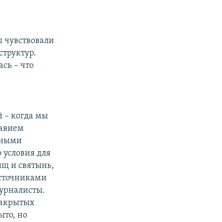
в
ы чувствовали
структур.
сь – что
 – когда мы
лавием
тными
 условия для
ищ и святынь,
Источниками
урналисты.
закрытых
ыто, но