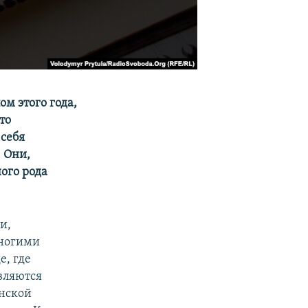
м этого года,
то
 себя
 Они,
ого рода
и,
многими
е, где
вляются
анской