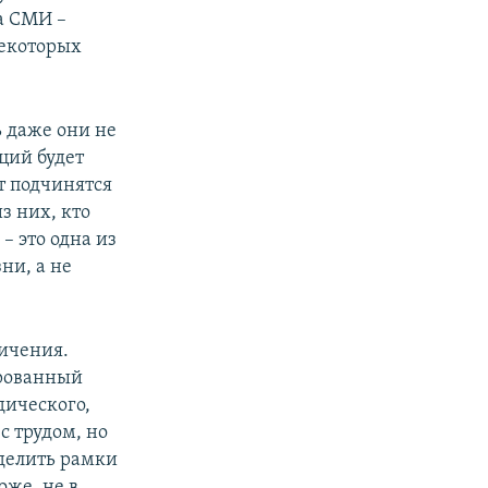
а СМИ –
некоторых
ь даже они не
ций будет
т подчинятся
з них, кто
– это одна из
ни, а не
ничения.
ированный
дического,
с трудом, но
еделить рамки
же, не в