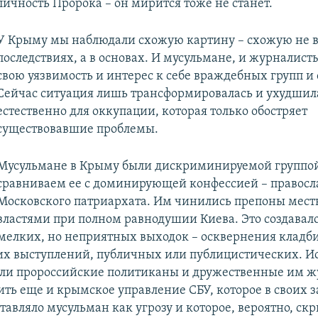
личность Пророка – он мирится тоже не станет.
У Крыму мы наблюдали схожую картину – схожую не 
последствиях, а в основах. И мусульмане, и журналист
свою уязвимость и интерес к себе враждебных групп и 
Сейчас ситуация лишь трансформировалась и ухудшила
естественно для оккупации, которая только обостряет
существовавшие проблемы.
Мусульмане в Крыму были дискриминируемой группой
сравниваем ее с доминирующей конфессией – правос
Московского патриархата. Им чинились препоны мес
властями при полном равнодушии Киева. Это создавало
 мелких, но неприятных выходок – осквернения кладб
х выступлений, публичных или публицистических. 
ли пророссийские политиканы и дружественные им ж
ть еще и крымское управление СБУ, которое в своих 
тавляло мусульман как угрозу и которое, вероятно, скр