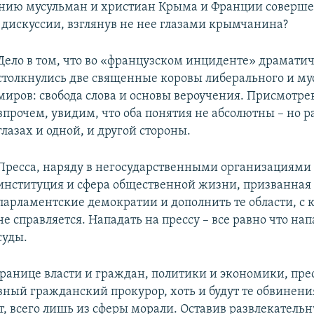
нию мусульман и христиан Крыма и Франции соверше
ь дискуссии, взглянув не нее глазами крымчанина?
Дело в том, что во «французском инциденте» драмати
столкнулись две священные коровы либерального и му
миров: свобода слова и основы вероучения. Присмотре
впрочем, увидим, что оба понятия не абсолютны – но 
глазах и одной, и другой стороны.
Пресса, наряду в негосударственными организациями
институция и сфера общественной жизни, призванная
парламентские демократии и дополнить те области, с
не справляется. Нападать на прессу – все равно что нап
суды.
границе власти и граждан, политики и экономики, пре
вный гражданский прокурор, хоть и будут те обвинени
т, всего лишь из сферы морали. Оставив развлекатель