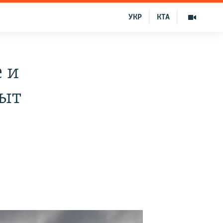
УКР
КТА
 и
пыт