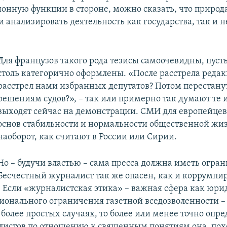
нную функции в стороне, можно сказать, что природ
и анализировать деятельность как государства, так и 
Для французов такого рода тезисы самоочевидны, пуст
столь категорично оформлены. «После расстрела редак
расстрел нами избранных депутатов? Потом перестану
решениям судов?», – так или примерно так думают те и
выходят сейчас на демонстрации. СМИ для европейцев 
основ стабильности и нормальности общественной жиз
наоборот, как считают в России или Сирии.
Но – будучи властью – сама пресса должна иметь огра
Бесчестный журналист так же опасен, как и коррумп
 Если «журналистская этика» – важная сфера как юри
ионального ограничения газетной вседозволенности – 
 более простых случаях, то более или менее точно опр
листов по отношению к священным понятиям она, похо