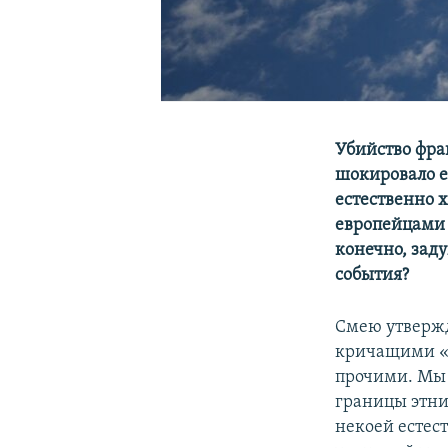
Убийство фра
шокировало е
естественно 
европейцами 
конечно, зад
события?
Смею утвержд
кричащими «А
прочими. Мы 
границы этни
некоей естес