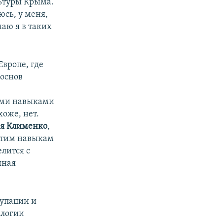
льтуры Крыма.
юсь, у меня,
аю я в таких
вропе, где
 основ
еми навыками
оже, нет.
я Клименко
,
 этим навыкам
лится с
нная
купации и
алогии