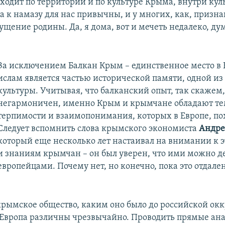
ходит по территории и по культуре Крыма, внутри ку
 к намазу для нас привычны, и у многих, как, призна
щение родины. Да, я дома, вот и мечеть недалеко, дум
За исключением Балкан Крым – единственное место в Е
ислам является частью исторической памяти, одной из
культуры. Учитывая, что балканский опыт, так скажем,
негармоничен, именно Крым и крымчане обладают т
терпимости и взаимопонимания, которых в Европе, пох
Следует вспомнить слова крымского экономиста
Андре
который еще несколько лет настаивал на внимании к
и знаниям крымчан – он был уверен, что ими можно де
европейцами. Почему нет, но конечно, пока это отдале
крымское общество, каким оно было до российской ок
Европа различны чрезвычайно. Проводить прямые ан