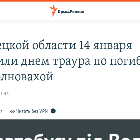
ецкой области 14 января
или днем траура по пог
олновахой
11:43
ся
Читать без VPN