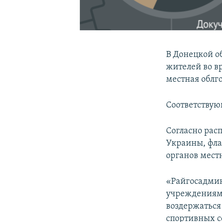
В Донецкой о
жителей во в
местная облг
Соответствую
Согласно рас
Украины, фла
органов мест
«Райгосадмин
учреждениям,
воздержаться
спортивных с