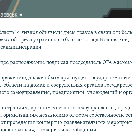
бласть 14 января объявили днем траура в связи с гибе
ремя обстрела украинского блокпоста под Волновахой,
осадминистрация.
щее распоряжение подписал председатель ОГА Алекса
поряжению, должен быть приспущен государственный
г области на домах и сооружениях органов государств
ного самоуправления, предприятий, учреждений и ор
истрациям, органам местного самоуправления, пред
 организациям независимо от форм собственности р
 от проведения концертно-развлекательных мероприя
оревнований», – говорится в сообщении.