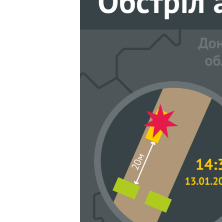
ПОБЕДИТЕЛЕЙ НЕ СУДЯТ?
КРЫМ.НЕПОКОРЕННЫЙ
ELIFBE
УКРАИНСКАЯ ПРОБЛЕМА КРЫМА