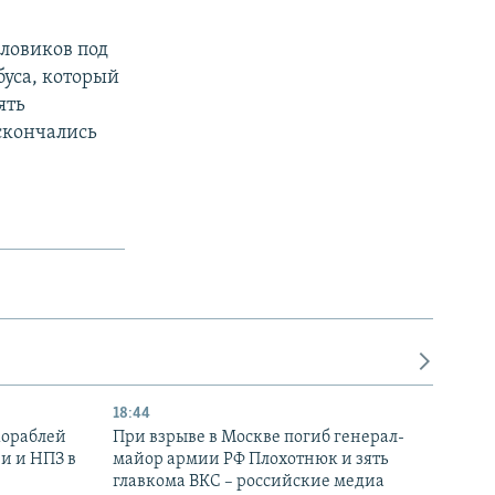
иловиков под
буса, который
ять
скончались
18:44
кораблей
При взрыве в Москве погиб генерал-
и и НПЗ в
майор армии РФ Плохотнюк и зять
главкома ВКС – российские медиа