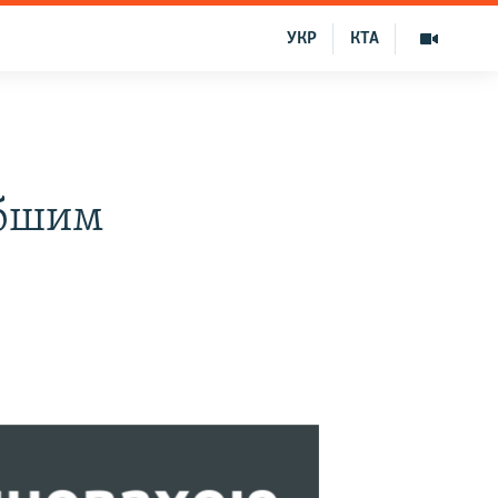
УКР
КТА
ибшим