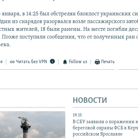
3 января, в 14:25 был обстрелян блокпост украинских с
Один из снарядов разорвался возле пассажирского авто
стных жителей, 18 были ранены. На месте погибли дес
 Позже поступили сообщения, что от полученных ран 
века.
ся
Читать без VPN
Follow us
Печать
НОВОСТИ
19:15
В СБУ заявили о поражении 
береговой охраны ФСБ в Керч
российском Ярославле