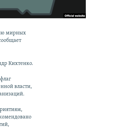
лью мирных
 сообщает
ндр Кихтенко.
 флаг
енной власти,
ганизаций.
приятиям,
екомендовано
тий,