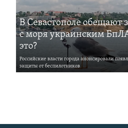
В Севастополе обещают 
с моря украинским БпЛА
это?
Российские власти города анонсировали появ
защиты от беспилотников