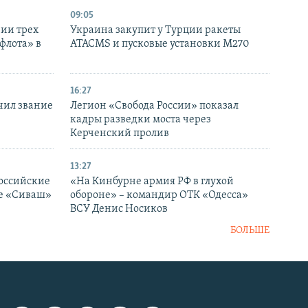
09:05
нии трех
Украина закупит у Турции ракеты
флота» в
ATACMS и пусковые установки M270
16:27
чил звание
Легион «Свобода России» показал
кадры разведки моста через
Керченский пролив
13:27
оссийские
«На Кинбурне армия РФ в глухой
ке «Сиваш»
обороне» – командир ОТК «Одесса»
ВСУ Денис Носиков
БОЛЬШЕ