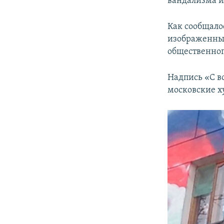
вандализма и
Как сообщало
изображенный
общественног
Надпись «С в
московские х