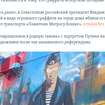
 склоняются к тому, что граффити испортили погодные 
сь ранее, в Севастополе российский президент Владим
 в виде огромного граффити на торце дома вблизи ос
о транспорта «Памятник Матросу Кошке»,
остался без 
озвращением в родную гавань» с портретом Путина н
удожники после так называемого референдума.