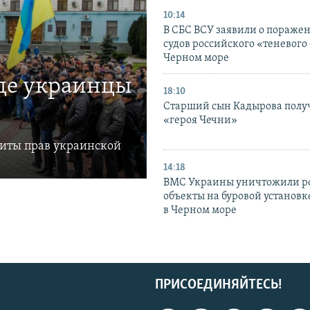
10:14
В СБС ВСУ заявили о пораже
судов российского «теневого 
Черном море
где украинцы
18:10
Старший сын Кадырова полу
«героя Чечни»
щиты прав украинской
14:18
ВМС Украины уничтожили р
объекты на буровой установ
в Черном море
ПРИСОЕДИНЯЙТЕСЬ!