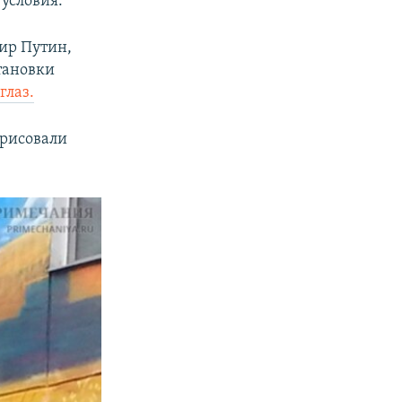
условия.
ир Путин,
тановки
глаз.
арисовали