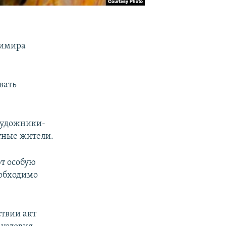
димира
вать
художники-
стные жители.
ют особую
еобходимо
твии акт