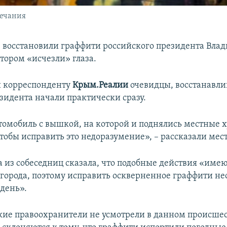
ечания
е восстановили граффити российского президента Вла
тором «исчезли» глаза.
и корреспонденту
Крым.Реалии
очевидцы, восстанавли
зидента начали практически сразу.
томобиль с вышкой, на которой и поднялись местные 
чтобы исправить это недоразумение», – рассказали ме
а из собеседниц сказала, что подобные действия «име
 города, поэтому исправить оскверненное граффити н
 день».
кие правоохранители не усмотрели в данном происшес