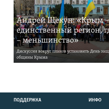
Андрей Щекун: «Крым –
единственный регион, 
– меньшинство»
Дискуссия вокруг планов установить День за
общины Крыма
ПОДДЕРЖКА
ИНФО