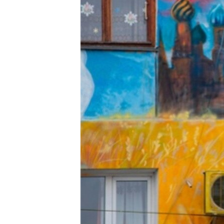
ПОБЕДИТЕЛЕЙ НЕ СУДЯТ?
КРЫМ.НЕПОКОРЕННЫЙ
ELIFBE
УКРАИНСКАЯ ПРОБЛЕМА КРЫМА