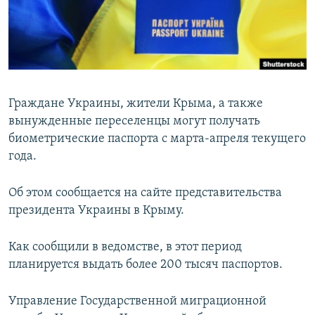
ПРИСОЕДИНЯЙТЕСЬ!
ПОБЕДИТЕЛЕЙ НЕ СУДЯТ?
КРЫМ.НЕПОКОРЕННЫЙ
ELIFBE
УКРАИНСКАЯ ПРОБЛЕМА КРЫМА
Граждане Украины, жители Крыма, а также
Все сайты RFE/RL
вынужденные переселенцы могут получать
биометрические паспорта с марта-апреля текущего
года.
Об этом сообщается на сайте представительства
президента Украины в Крыму.
Как сообщили в ведомстве, в этот период
планируется выдать более 200 тысяч паспортов.
Управление Государственной миграционной