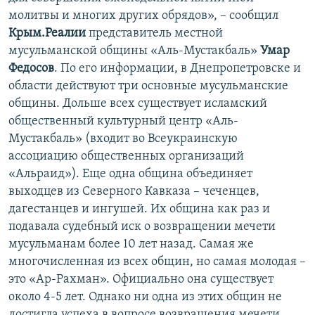
молитвы и многих других обрядов», – сообщил
Крым.Реалии
представитель местной
мусульманской общины «Аль-Мустакбаль»
Умар
Федосов
. По его информации, в Днепропетровске и
области действуют три основные мусульманские
общины. Дольше всех существует исламский
общественный культурный центр «Аль-
Мустакбаль» (входит во Всеукраинскую
ассоциацию общественных организаций
«Альраид»). Еще одна община объединяет
выходцев из Северного Кавказа – чеченцев,
дагестанцев и ингушей. Их община как раз и
подавала судебный иск о возвращении мечети
мусульманам более 10 лет назад. Самая же
многочисленная из всех общин, но самая молодая –
это «Ар-Рахман». Официально она существует
около 4-5 лет. Однако ни одна из этих общин не
достигла успеха в вопросе возвращения мечети.