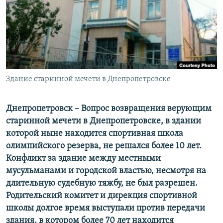
ПРИСОЕДИНЯЙТЕСЬ!
ПОБЕДИТЕЛЕЙ НЕ СУДЯТ?
КРЫМ.НЕПОКОРЕННЫЙ
ELIFBE
УКРАИНСКАЯ ПРОБЛЕМА КРЫМА
Все сайты RFE/RL
Здание старинной мечети в Днепропетровске
Днепропетровск – Вопрос возвращения верующим
старинной мечети в Днепропетровске, в здании
которой ныне находится спортивная школа
олимпийского резерва, не решался более 10 лет.
Конфликт за здание между местными
мусульманами и городской властью, несмотря на
длительную судебную тяжбу, не был разрешен.
Родительский комитет и дирекция спортивной
школы долгое время выступали против передачи
здания, в котором более 70 лет находится