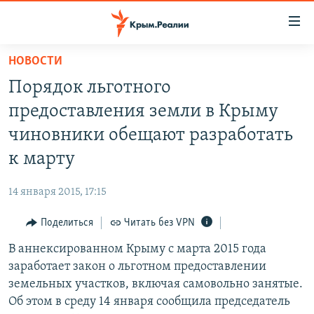
Доступность
ссылки
Вернуться
НОВОСТИ
к
НОВОСТИ
Порядок льготного
основному
СПЕЦПРОЕКТЫ
содержанию
предоставления земли в Крыму
ВОДА
Вернутся
ГРУЗ 200
чиновники обещают разработать
к
ИСТОРИЯ
КАРТА ВОЕННЫХ ОБЪЕКТОВ КРЫМА
к марту
главной
ЕЩЕ
11 ЛЕТ ОККУПАЦИИ КРЫМА. 11 ИСТОРИЙ СОПРОТИВЛЕНИЯ
навигации
14 января 2015, 17:15
Вернутся
РАДІО СВОБОДА
ИНТЕРАКТИВ
к
Поделиться
Читать без VPN
КАК ОБОЙТИ БЛОКИРОВКУ
ИНФОГРАФИКА
поиску
В аннексированном Крыму с марта 2015 года
ТЕЛЕПРОЕКТ КРЫМ.РЕАЛИИ
Українською
заработает закон о льготном предоставлении
СОВЕТЫ ПРАВОЗАЩИТНИКОВ
земельных участков, включая самовольно занятые.
Qırımtatar
Об этом в среду 14 января сообщила председатель
ПРОПАВШИЕ БЕЗ ВЕСТИ