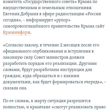
комитета «Государственного совета» Крыма по
ПРИСОЕДИНЯЙТЕСЬ!
ПОБЕДИТЕЛЕЙ НЕ СУДЯТ?
имущественным и земельным отношениям
КРЫМ.НЕПОКОРЕННЫЙ
Евгения Добрыня в эфире радиостанции «Россия
сегодня», – информирует «рупор»
ELIFBE
самопровозглашённого правительства Крыма сайт
УКРАИНСКАЯ ПРОБЛЕМА КРЫМА
Крыминформ
.
Все сайты RFE/RL
«Согласно закону, в течение 2 месяцев после его
официального опубликования и вступления в
законную силу Совет министров должен
разработать порядок его реализации. Другими
словами, будут разработаны инструкции для
граждан, куда обращаться и с какими
документами, как будет формироваться очередь», –
сказала она.
По ее словам, к марту ситуация разрешится
полностью, и крымчане «смогут реализовать право