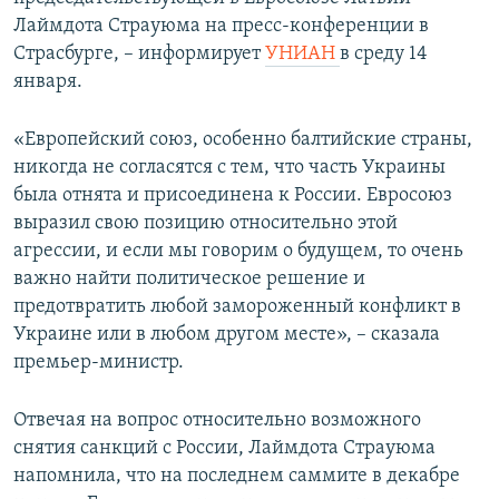
ПРИСОЕДИНЯЙТЕСЬ!
ПОБЕДИТЕЛЕЙ НЕ СУДЯТ?
Лаймдота Страуюма на пресс-конференции в
Страсбурге, – информирует
УНИАН
в среду 14
КРЫМ.НЕПОКОРЕННЫЙ
января.
ELIFBE
«Европейский союз, особенно балтийские страны,
УКРАИНСКАЯ ПРОБЛЕМА КРЫМА
никогда не согласятся с тем, что часть Украины
Все сайты RFE/RL
была отнята и присоединена к России. Евросоюз
выразил свою позицию относительно этой
агрессии, и если мы говорим о будущем, то очень
важно найти политическое решение и
предотвратить любой замороженный конфликт в
Украине или в любом другом месте», – сказала
премьер-министр.
Отвечая на вопрос относительно возможного
снятия санкций с России, Лаймдота Страуюма
напомнила, что на последнем саммите в декабре