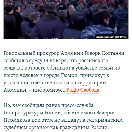
ПРИСОЕДИНЯЙТЕСЬ!
ПОБЕДИТЕЛЕЙ НЕ СУДЯТ?
КРЫМ.НЕПОКОРЕННЫЙ
ELIFBE
УКРАИНСКАЯ ПРОБЛЕМА КРЫМА
Все сайты RFE/RL
Генеральный прокурор Армении Геворк Костанян
сообщил в среду 14 января, что российского
солдата, которого обвиняют в убийстве семьи из
шести человек в городе Гюмри, привлекут к
уголовной ответственности на территории
Армении, – информирует
Радіо Свобода
.
Но, как сообщала ранее пресс-служба
Генпрокуратуры России, обвиняемого Валерия
Пермякова при этом не выдадут в суд армянским
судебным органам как гражданина России,