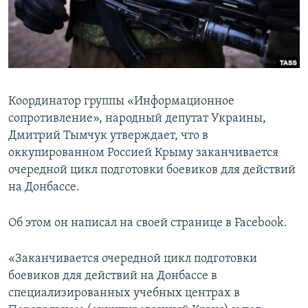
ПРИСОЕДИНЯЙТЕСЬ!
ПОБЕДИТЕЛЕЙ НЕ СУДЯТ?
КРЫМ.НЕПОКОРЕННЫЙ
ELIFBE
УКРАИНСКАЯ ПРОБЛЕМА КРЫМА
Координатор группы «Информационное
Все сайты RFE/RL
сопротивление», народный депутат Украины,
Дмитрий Тымчук утверждает, что в
оккупированном Россией Крыму заканчивается
очередной цикл подготовки боевиков для действий
на Донбассе.
Об этом он написал на своей странице в Facebook.
«Заканчивается очередной цикл подготовки
боевиков для действий на Донбассе в
специализированных учебных центрах в