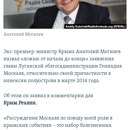
ПРИСОЕДИНЯЙТЕСЬ!
ПОБЕДИТЕЛЕЙ НЕ СУДЯТ?
КРЫМ.НЕПОКОРЕННЫЙ
ELIFBE
Анатолий Могилев
УКРАИНСКАЯ ПРОБЛЕМА КРЫМА
Все сайты RFE/RL
Экс-премьер-министр Крыма Анатолий Могилев
назвал «ложью от начала до конца» заявления
главы Луганской облгосадминистрации Геннадия
Москаля, относительно своей причастности к
аннексии полуострова в марте 2014 года.
Об этом он заявил в комментарии для
Крым.Реалии.
«Рассуждения Москаля по поводу моей роли в
крымских событиях – это набор болезненных