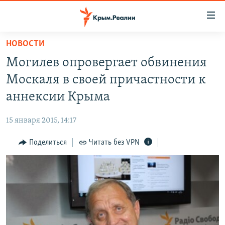
Доступность
ссылки
Вернуться
НОВОСТИ
к
НОВОСТИ
Могилев опровергает обвинения
основному
СПЕЦПРОЕКТЫ
содержанию
Москаля в своей причастности к
ВОДА
Вернутся
ГРУЗ 200
аннексии Крыма
к
ИСТОРИЯ
КАРТА ВОЕННЫХ ОБЪЕКТОВ КРЫМА
главной
15 января 2015, 14:17
ЕЩЕ
11 ЛЕТ ОККУПАЦИИ КРЫМА. 11 ИСТОРИЙ СОПРОТИВЛЕНИЯ
навигации
Вернутся
Поделиться
Читать без VPN
РАДІО СВОБОДА
ИНТЕРАКТИВ
к
КАК ОБОЙТИ БЛОКИРОВКУ
ИНФОГРАФИКА
поиску
ТЕЛЕПРОЕКТ КРЫМ.РЕАЛИИ
Українською
СОВЕТЫ ПРАВОЗАЩИТНИКОВ
Qırımtatar
ПРОПАВШИЕ БЕЗ ВЕСТИ