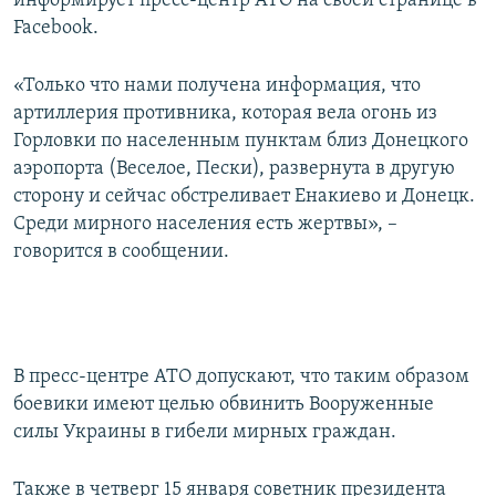
информирует пресс-центр АТО на своей странице в
ПРИСОЕДИНЯЙТЕСЬ!
ПОБЕДИТЕЛЕЙ НЕ СУДЯТ?
Facebook.
КРЫМ.НЕПОКОРЕННЫЙ
«Только что нами получена информация, что
ELIFBE
артиллерия противника, которая вела огонь из
Горловки по населенным пунктам близ Донецкого
УКРАИНСКАЯ ПРОБЛЕМА КРЫМА
аэропорта (Веселое, Пески), развернута в другую
Все сайты RFE/RL
сторону и сейчас обстреливает Енакиево и Донецк.
Среди мирного населения есть жертвы», –
говорится в сообщении.
В пресс-центре АТО допускают, что таким образом
боевики имеют целью обвинить Вооруженные
силы Украины в гибели мирных граждан.
Также в четверг 15 января советник президента