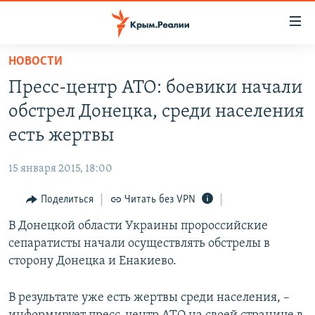
Доступность
ссылки
Вернуться
НОВОСТИ
к
НОВОСТИ
Пресс-центр АТО: боевики начали
основному
СПЕЦПРОЕКТЫ
содержанию
обстрел Донецка, среди населения
ВОДА
Вернутся
ГРУЗ 200
есть жертвы
к
ИСТОРИЯ
КАРТА ВОЕННЫХ ОБЪЕКТОВ КРЫМА
главной
15 января 2015, 18:00
ЕЩЕ
11 ЛЕТ ОККУПАЦИИ КРЫМА. 11 ИСТОРИЙ СОПРОТИВЛЕНИЯ
навигации
Вернутся
Поделиться
Читать без VPN
РАДІО СВОБОДА
ИНТЕРАКТИВ
к
В Донецкой области Украины пророссийские
КАК ОБОЙТИ БЛОКИРОВКУ
ИНФОГРАФИКА
поиску
сепаратисты начали осуществлять обстрелы в
ТЕЛЕПРОЕКТ КРЫМ.РЕАЛИИ
сторону Донецка и Енакиево.
Українською
СОВЕТЫ ПРАВОЗАЩИТНИКОВ
Qırımtatar
В результате уже есть жертвы среди населения, –
ПРОПАВШИЕ БЕЗ ВЕСТИ