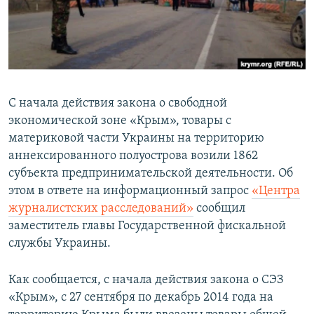
ПРИСОЕДИНЯЙТЕСЬ!
ПОБЕДИТЕЛЕЙ НЕ СУДЯТ?
КРЫМ.НЕПОКОРЕННЫЙ
ELIFBE
УКРАИНСКАЯ ПРОБЛЕМА КРЫМА
С начала действия закона о свободной
Все сайты RFE/RL
экономической зоне «Крым», товары с
материковой части Украины на территорию
аннексированного полуострова возили 1862
субъекта предпринимательской деятельности. Об
этом в ответе на информационный запрос
«Центра
журналистских расследований»
сообщил
заместитель главы Государственной фискальной
службы Украины.
Как сообщается, с начала действия закона о СЭЗ
«Крым», с 27 сентября по декабрь 2014 года на