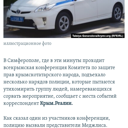
ПРИСОЕДИНЯЙТЕСЬ!
ПОБЕДИТЕЛЕЙ НЕ СУДЯТ?
КРЫМ.НЕПОКОРЕННЫЙ
ELIFBE
УКРАИНСКАЯ ПРОБЛЕМА КРЫМА
Все сайты RFE/RL
иллюстрационное фото
В Симферополе, где в эти минуты проходит
всекрымская конференция Комитета по защите
прав крымскотатарского народа, подъехало
несколько нарядов полиции, которые пытаются
утихомирить группу людей, намеревающихся
сорвать мероприятие, сообщает с места событий
корреспондент
Крым.Реалии.
Как сказал один из участников конференции,
полицию вызвали представители Меджлиса.