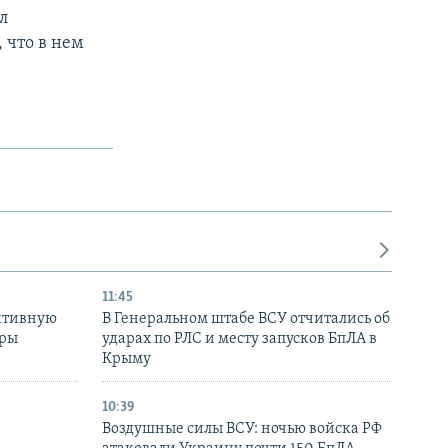
л
 что в нем
11:45
ктивную
В Генеральном штабе ВСУ отчитались об
уры
ударах по РЛС и месту запусков БпЛА в
в
Крыму
10:39
Воздушные силы ВСУ: ночью войска РФ