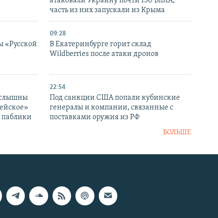
атаковали Украину почти 150 БпЛА,
часть из них запускали из Крыма
09:28
ы «Русской
В Екатеринбурге горит склад
Wildberries после атаки дронов
22:54
 слышны
Под санкции США попали кубинские
дейское»
генералы и компании, связанные с
– паблики
поставками оружия из РФ
БОЛЬШЕ