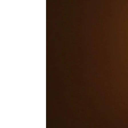
ПОБЕДИТЕЛЕЙ НЕ СУДЯТ?
КРЫМ.НЕПОКОРЕННЫЙ
ELIFBE
УКРАИНСКАЯ ПРОБЛЕМА КРЫМА