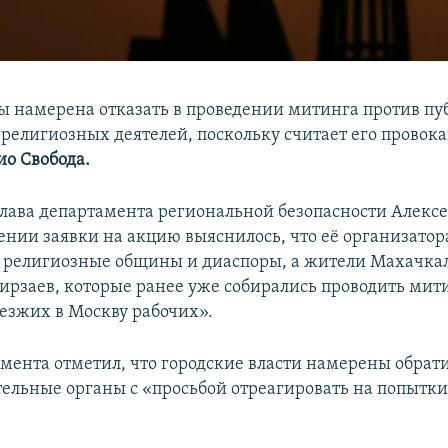
 намерена отказать в проведении митинга против п
 религиозных деятелей, поскольку считает его прово
ио Свобода.
глава департамента региональной безопасности Алекс
ении заявки на акцию выяснилось, что её организато
 религиозные общины и диаспоры, а жители Махачка
ирзаев, которые ранее уже собирались проводить мити
езжих в Москву рабочих».
амента отметил, что городские власти намерены обрати
ельные органы с «просьбой отреагировать на попытк