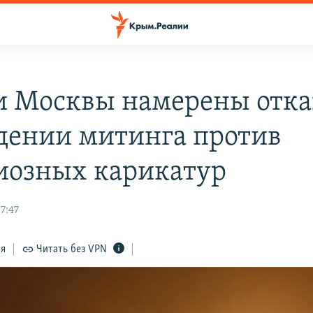
и Москвы намерены отка
дении митинга против
иозных карикатур
17:47
ся
Читать без VPN