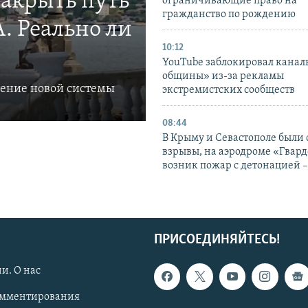
закрыть путь
ограничивающие право на
гражданство по рождению
. Реально ли
10:12
YouTube заблокировал канал
общины» из-за рекламы
ление новой системы
экстремистских сообществ
08:44
В Крыму и Севастополе были
взрывы, на аэродроме «Гвар
возник пожар с детонацией 
ПРИСОЕДИНЯЙТЕСЬ!
и. О нас
омментирования