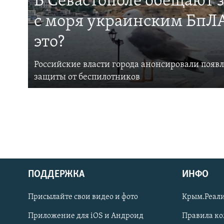
В Севастополе обещают 
с моря украинским БпЛА
это?
Российские власти города анонсировали появ
защиты от беспилотников
ПОДДЕРЖКА
ИНФО
Українською
Присылайте свои видео и фото
Крым.Реали
Qırımtatar
Приложение для iOS и Андроид
Правила к