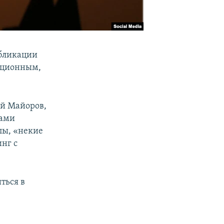
убликации
кационным,
ей Майоров,
рами
лы, «некие
нг с
ться в
и