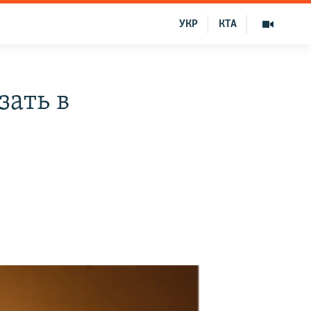
УКР
КТА
зать в