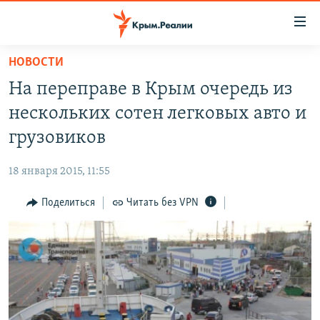
Доступность
ссылки
Вернуться
НОВОСТИ
к
НОВОСТИ
На переправе в Крым очередь из
основному
СПЕЦПРОЕКТЫ
содержанию
нескольких сотен легковых авто и
ВОДА
Вернутся
ГРУЗ 200
грузовиков
к
ИСТОРИЯ
КАРТА ВОЕННЫХ ОБЪЕКТОВ КРЫМА
главной
18 января 2015, 11:55
ЕЩЕ
11 ЛЕТ ОККУПАЦИИ КРЫМА. 11 ИСТОРИЙ СОПРОТИВЛЕНИЯ
навигации
Вернутся
Поделиться
Читать без VPN
РАДІО СВОБОДА
ИНТЕРАКТИВ
к
КАК ОБОЙТИ БЛОКИРОВКУ
ИНФОГРАФИКА
поиску
ТЕЛЕПРОЕКТ КРЫМ.РЕАЛИИ
Українською
СОВЕТЫ ПРАВОЗАЩИТНИКОВ
Qırımtatar
ПРОПАВШИЕ БЕЗ ВЕСТИ