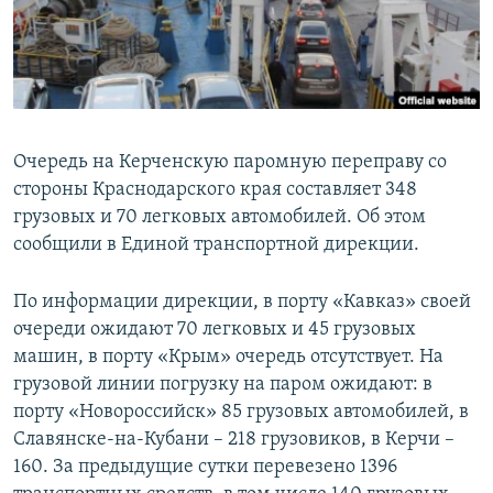
ПРИСОЕДИНЯЙТЕСЬ!
ПОБЕДИТЕЛЕЙ НЕ СУДЯТ?
КРЫМ.НЕПОКОРЕННЫЙ
ELIFBE
УКРАИНСКАЯ ПРОБЛЕМА КРЫМА
Очередь на Керченскую паромную переправу со
Все сайты RFE/RL
стороны Краснодарского края составляет 348
грузовых и 70 легковых автомобилей. Об этом
сообщили в Единой транспортной дирекции.
По информации дирекции, в порту «Кавказ» своей
очереди ожидают 70 легковых и 45 грузовых
машин, в порту «Крым» очередь отсутствует. На
грузовой линии погрузку на паром ожидают: в
порту «Новороссийск» 85 грузовых автомобилей, в
Славянске-на-Кубани – 218 грузовиков, в Керчи –
160. За предыдущие сутки перевезено 1396