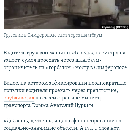
ПРИСОЕДИНЯЙТЕСЬ!
ПОБЕДИТЕЛЕЙ НЕ СУДЯТ?
КРЫМ.НЕПОКОРЕННЫЙ
ELIFBE
Грузовик в Симферополе едет через шлагбаум
УКРАИНСКАЯ ПРОБЛЕМА КРЫМА
Все сайты RFE/RL
Водитель грузовой машины «Газель», несмотря на
запрет, сумел проехать через шлагбаум-
ограничитель на «горбатом» мосту в Симферополе.
Видео, на котором зафиксированы неоднократные
попытки водителя проехать через препятствие,
опубликовал
на своей странице министр
транспорта Крыма Анатолий Цуркин.
«Делаешь, делаешь, ищешь финансирование на
социально-значимые объекты. А тут.... слов нет.