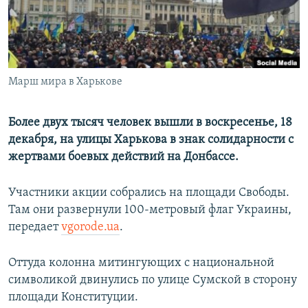
ПРИСОЕДИНЯЙТЕСЬ!
ПОБЕДИТЕЛЕЙ НЕ СУДЯТ?
КРЫМ.НЕПОКОРЕННЫЙ
ELIFBE
Марш мира в Харькове
УКРАИНСКАЯ ПРОБЛЕМА КРЫМА
Все сайты RFE/RL
Более двух тысяч человек вышли в воскресенье, 18
декабря, на улицы Харькова в знак солидарности с
жертвами боевых действий на Донбассе.
Участники акции собрались на площади Свободы.
Там они развернули 100-метровый флаг Украины,
передает
vgorode.ua
.
Оттуда колонна митингующих с национальной
символикой двинулись по улице Сумской в сторону
площади Конституции.