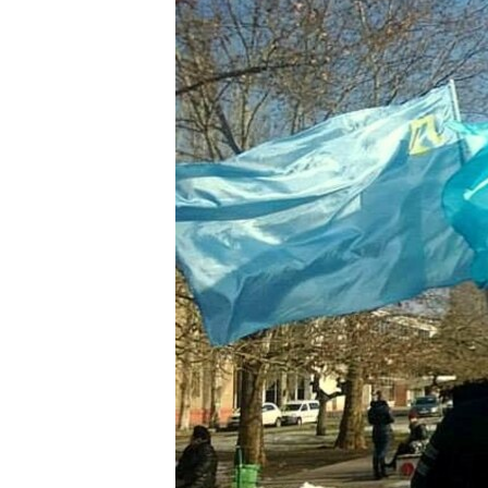
ПОБЕДИТЕЛЕЙ НЕ СУДЯТ?
КРЫМ.НЕПОКОРЕННЫЙ
ELIFBE
УКРАИНСКАЯ ПРОБЛЕМА КРЫМА