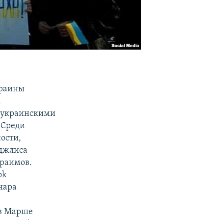
краины
.
д украинскими
 Среди
ости,
еджлиса
браимов.
ok
нара
в Марше