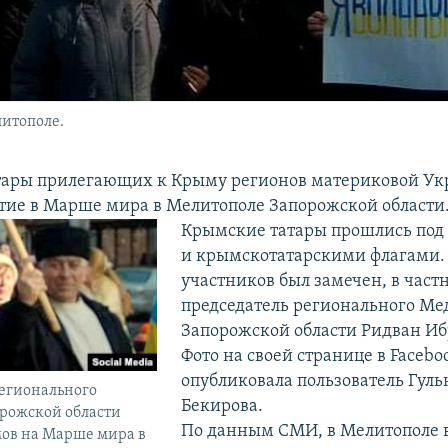
итополе.
тары прилегающих к Крыму регионов материковой У
тие в Марше мира в Мелитополе Запорожской области
​Крымские татары прошлись по
и крымскотатарскими флагами.
участников был замечен, в частн
председатель регионального М
Запорожской области Ридван И
Фото на своей странице в Facebo
опубликовала пользователь Гуль
регионального
Бекирова.
рожской области
По данным СМИ, в Мелитополе 
ов на Марше мира в