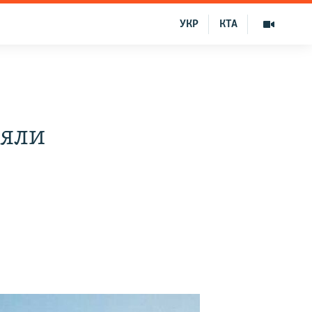
УКР
КТА
няли