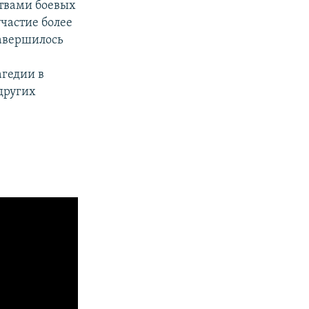
ртвами боевых
частие более
авершилось
агедии в
других