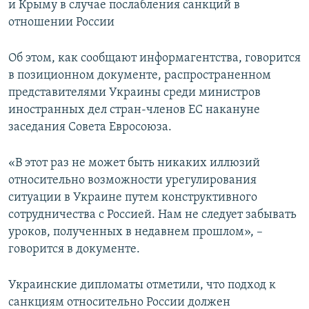
и Крыму в случае послабления санкций в
ПРИСОЕДИНЯЙТЕСЬ!
ПОБЕДИТЕЛЕЙ НЕ СУДЯТ?
отношении России
КРЫМ.НЕПОКОРЕННЫЙ
Об этом, как сообщают информагентства, говорится
ELIFBE
в позиционном документе, распространенном
УКРАИНСКАЯ ПРОБЛЕМА КРЫМА
представителями Украины среди министров
Все сайты RFE/RL
иностранных дел стран-членов ЕС накануне
заседания Совета Евросоюза.
«В этот раз не может быть никаких иллюзий
относительно возможности урегулирования
ситуации в Украине путем конструктивного
сотрудничества с Россией. Нам не следует забывать
уроков, полученных в недавнем прошлом», –
говорится в документе.
Украинские дипломаты отметили, что подход к
санкциям относительно России должен