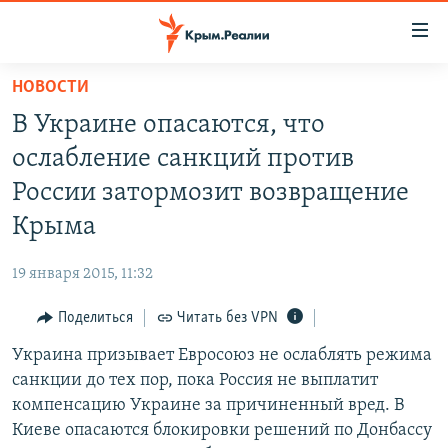
Доступность
ссылки
Вернуться
НОВОСТИ
к
НОВОСТИ
В Украине опасаются, что
основному
СПЕЦПРОЕКТЫ
содержанию
ослабление санкций против
ВОДА
Вернутся
ГРУЗ 200
России затормозит возвращение
к
ИСТОРИЯ
КАРТА ВОЕННЫХ ОБЪЕКТОВ КРЫМА
Крыма
главной
ЕЩЕ
11 ЛЕТ ОККУПАЦИИ КРЫМА. 11 ИСТОРИЙ СОПРОТИВЛЕНИЯ
навигации
19 января 2015, 11:32
Вернутся
РАДІО СВОБОДА
ИНТЕРАКТИВ
к
Поделиться
Читать без VPN
КАК ОБОЙТИ БЛОКИРОВКУ
ИНФОГРАФИКА
поиску
Украина призывает Евросоюз не ослаблять режима
ТЕЛЕПРОЕКТ КРЫМ.РЕАЛИИ
Українською
санкции до тех пор, пока Россия не выплатит
СОВЕТЫ ПРАВОЗАЩИТНИКОВ
компенсацию Украине за причиненный вред. В
Qırımtatar
Киеве опасаются блокировки решений по Донбассу
ПРОПАВШИЕ БЕЗ ВЕСТИ