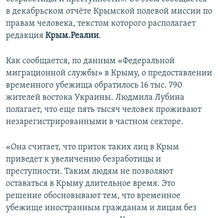
ПРИСОЕДИНЯЙТЕСЬ!
ПОБЕДИТЕЛЕЙ НЕ СУДЯТ?
в декабрьском отчёте Крымской полевой миссии по
правам человека, текстом которого располагает
КРЫМ.НЕПОКОРЕННЫЙ
редакция
Крым.Реалии
.
ELIFBE
Как сообщается, по данным «Федеральной
УКРАИНСКАЯ ПРОБЛЕМА КРЫМА
миграционной службы» в Крыму, о предоставлении
Все сайты RFE/RL
временного убежища обратилось 16 тыс. 790
жителей востока Украины. Людмила Лубина
полагает, что еще пять тысяч человек проживают
незарегистрированными в частном секторе.
«Она считает, что приток таких лиц в Крым
приведет к увеличению безработицы и
преступности. Таким людям не позволяют
оставаться в Крыму длительное время. Это
решение обосновывают тем, что временное
убежище иностранным гражданам и лицам без