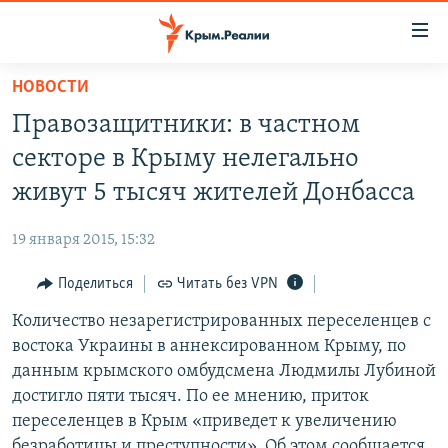
Доступность
ссылки
Вернуться
НОВОСТИ
к
НОВОСТИ
Правозащитники: в частном
основному
СПЕЦПРОЕКТЫ
содержанию
секторе в Крыму нелегально
ВОДА
Вернутся
ГРУЗ 200
живут 5 тысяч жителей Донбасса
к
ИСТОРИЯ
КАРТА ВОЕННЫХ ОБЪЕКТОВ КРЫМА
главной
19 января 2015, 15:32
ЕЩЕ
11 ЛЕТ ОККУПАЦИИ КРЫМА. 11 ИСТОРИЙ СОПРОТИВЛЕНИЯ
навигации
Вернутся
Поделиться
Читать без VPN
РАДІО СВОБОДА
ИНТЕРАКТИВ
к
Количество незарегистрированных переселенцев с
КАК ОБОЙТИ БЛОКИРОВКУ
ИНФОГРАФИКА
поиску
востока Украины в аннексированном Крыму, по
ТЕЛЕПРОЕКТ КРЫМ.РЕАЛИИ
данным крымского омбудсмена Людмилы Лубиной
Українською
достигло пяти тысяч. По ее мнению, приток
СОВЕТЫ ПРАВОЗАЩИТНИКОВ
Qırımtatar
переселенцев в Крым «приведет к увеличению
ПРОПАВШИЕ БЕЗ ВЕСТИ
безработицы и преступности». Об этом сообщается