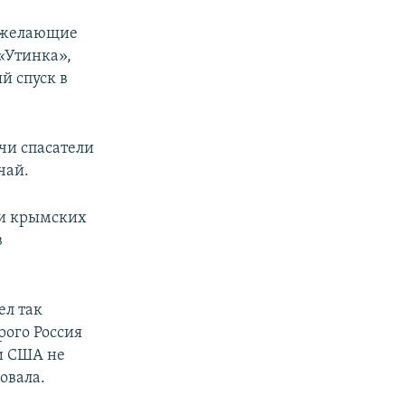
е желающие
«Утинка»,
й спуск в
чи спасатели
чай.
 и крымских
в
ел так
рого Россия
ни США не
овала.