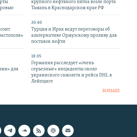
ерты
крупного нефтяного пятна возле порта
оровью
Тамань в Краснодарском крае РФ
20:40
розит
Турция и Ирак ведут переговоры об
вастополя»
альтернативе Ормузскому проливу для
поставок нефти
18:05
Германия расследует «очень
вия» для
серьезные» инциденты около
украинского самолета и рейса DHL в
Лейпциге
БОЛЬШЕ