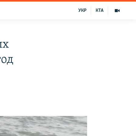
УКР
КТА
их
год