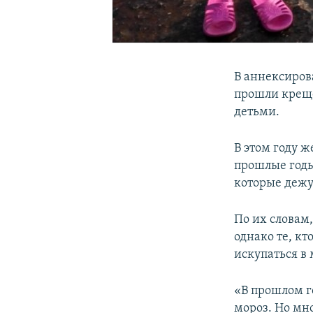
В аннексиров
прошли креще
детьми.
В этом году 
прошлые годы
которые дежу
По их словам,
однако те, к
искупаться в
«В прошлом го
мороз. Но мно