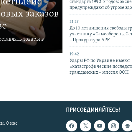
ркетплейс
стандарта 1990-х годов: эксп
предупреждают об угрозе зд
овых заказов
21:27
ве
До 10 лет лишения свободы г
участнику «Самообороны Се
ставлять товары в
– Прокуратура АРК
19:42
Удары РФ по Украине имеют
«катастрофические последст
гражданских – миссия ООН
ПРИСОЕДИНЯЙТЕСЬ!
и. О нас