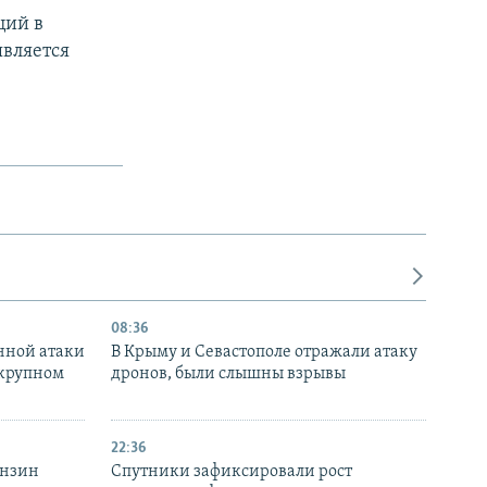
ций в
является
08:36
нной атаки
В Крыму и Севастополе отражали атаку
 крупном
дронов, были слышны взрывы
22:36
ензин
Спутники зафиксировали рост