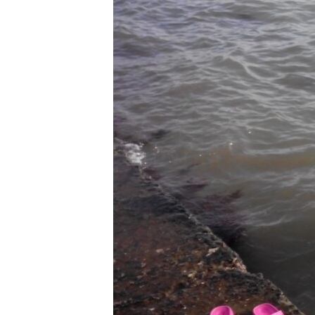
ПОБЕДИТЕЛЕЙ НЕ СУДЯТ?
КРЫМ.НЕПОКОРЕННЫЙ
ELIFBE
УКРАИНСКАЯ ПРОБЛЕМА КРЫМА