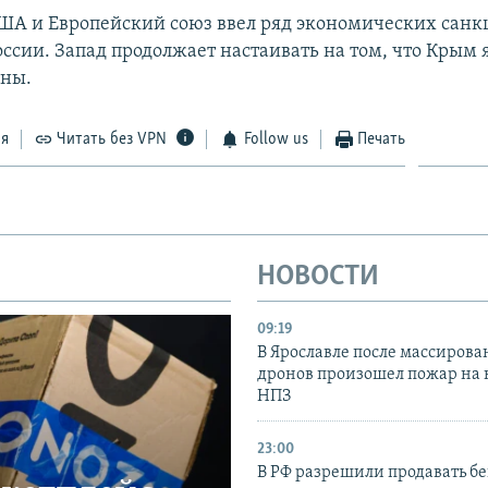
США и Европейский союз ввел ряд экономических санк
ссии. Запад продолжает настаивать на том, что Крым 
ины.
ся
Читать без VPN
Follow us
Печать
НОВОСТИ
09:19
В Ярославле после массирова
дронов произошел пожар на
НПЗ
23:00
В РФ разрешили продавать б