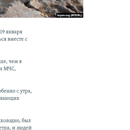
19 января
ся вместе с
ше, чем в
и МЧС,
бенно с утра,
желающих
 холодно, был
етра, и людей