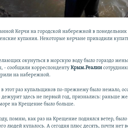
анной Керчи на городской набережной в понедельник 
нские купания. Некоторые керчане приходили купать
желающих окунуться в морскую воду было гораздо мень
, - сообщили корреспонденту
Крым.Реалии
сотрудник
рили на набережной.
 в этот раз купальщиков по-прежнему было немало, осо
то дежурит здесь не первый год, признались: раньше 
 море на Крещение было больше.
ду, помню, как раз на Крещение поднялся ветер, было
го людей купалось. А сегодня плюс десять, почти нет в