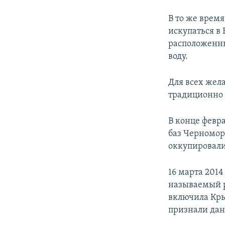
В то же врем
искупаться в
расположенны
воду.
Для всех жел
традиционно 
В конце февр
баз Черномор
оккупировали
16 марта 201
называемый р
включила Кры
признали дан