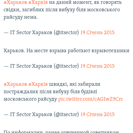
#Харьков
#Харків
на даний момент, як говорять
свідки, загиблих після вибуху біля московського
райсуду нема.
— IT Sector Харьков (@itsector)
19 Січень 2015
Харьков. На месте взрыва работают взрывотехники
— IT Sector Харьков (@itsector)
19 Січень 2015
#Харьков
#Харків
швидкі, які забирали
постраждалих після вибуху біля будівлі
московського райсуду
pic.twitter.com/cAGIwZ9Crc
— IT Sector Харьков (@itsector)
19 Січень 2015
По информации, ранее озвученной советником