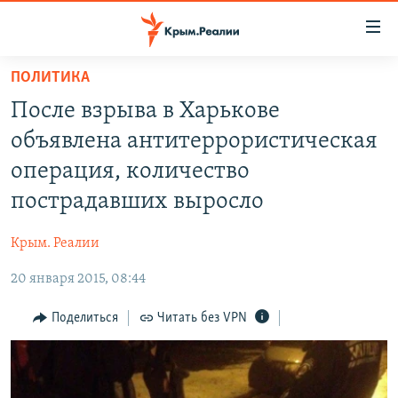
Доступность
ссылки
Вернуться
ПОЛИТИКА
к
НОВОСТИ
После взрыва в Харькове
основному
СПЕЦПРОЕКТЫ
содержанию
объявлена антитеррористическая
ВОДА
Вернутся
ГРУЗ 200
операция, количество
к
ИСТОРИЯ
КАРТА ВОЕННЫХ ОБЪЕКТОВ КРЫМА
пострадавших выросло
главной
ЕЩЕ
11 ЛЕТ ОККУПАЦИИ КРЫМА. 11 ИСТОРИЙ СОПРОТИВЛЕНИЯ
навигации
Крым. Реалии
Вернутся
РАДІО СВОБОДА
ИНТЕРАКТИВ
к
20 января 2015, 08:44
КАК ОБОЙТИ БЛОКИРОВКУ
ИНФОГРАФИКА
поиску
Поделиться
Читать без VPN
ТЕЛЕПРОЕКТ КРЫМ.РЕАЛИИ
Українською
СОВЕТЫ ПРАВОЗАЩИТНИКОВ
Qırımtatar
ПРОПАВШИЕ БЕЗ ВЕСТИ