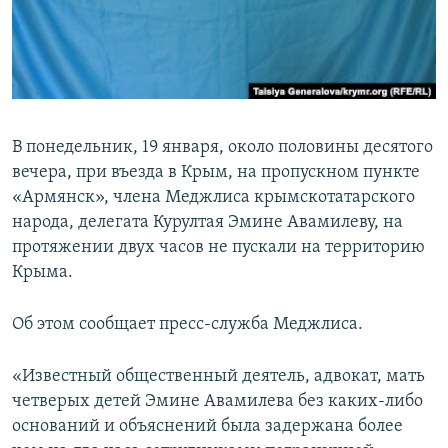
ПРИСОЕДИНЯЙТЕСЬ!
ПОБЕДИТЕЛЕЙ НЕ СУДЯТ?
КРЫМ.НЕПОКОРЕННЫЙ
ELIFBE
УКРАИНСКАЯ ПРОБЛЕМА КРЫМА
В понедельник, 19 января, около половины десятого
Все сайты RFE/RL
вечера, при въезда в Крым, на пропускном пункте
«Армянск», члена Меджлиса крымскотатарского
народа, делегата Курултая Эмине Авамилеву, на
протяжении двух часов не пускали на территорию
Крыма.
Об этом сообщает пресс-служба Меджлиса.
«Известный общественный деятель, адвокат, мать
четверых детей Эмине Авамилева без каких-либо
оснований и объяснений была задержана более