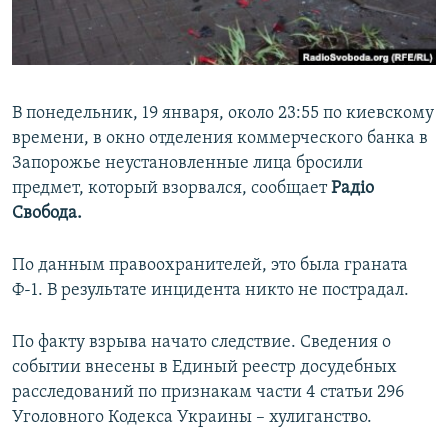
ПРИСОЕДИНЯЙТЕСЬ!
ПОБЕДИТЕЛЕЙ НЕ СУДЯТ?
КРЫМ.НЕПОКОРЕННЫЙ
ELIFBE
В понедельник, 19 января, около 23:55 по киевскому
УКРАИНСКАЯ ПРОБЛЕМА КРЫМА
времени, в окно отделения коммерческого банка в
Все сайты RFE/RL
Запорожье неустановленные лица бросили
предмет, который взорвался, сообщает
Радіо
Свобода.
По данным правоохранителей, это была граната
Ф-1. В результате инцидента никто не пострадал.
По факту взрыва начато следствие. Сведения о
событии внесены в Единый реестр досудебных
расследований по признакам части 4 статьи 296
Уголовного Кодекса Украины – хулиганство.