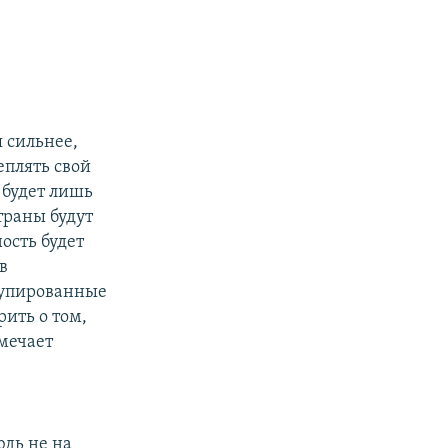
 сильнее,
еплять свой
 будет лишь
траны будут
ость будет
в
купированные
ить о том,
тмечает
дь не на