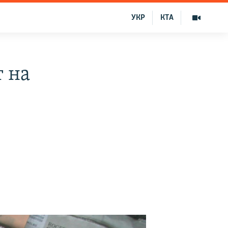
УКР
КТА
 на