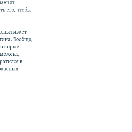
тменят
ь его, чтобы
испытывает
тина. Вообще,
 который
 момент,
ратился в
 ужасных