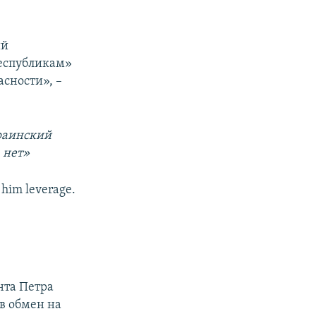
ий
республикам»
асности», –
раинский
 нет»
s him leverage.
нта Петра
в обмен на