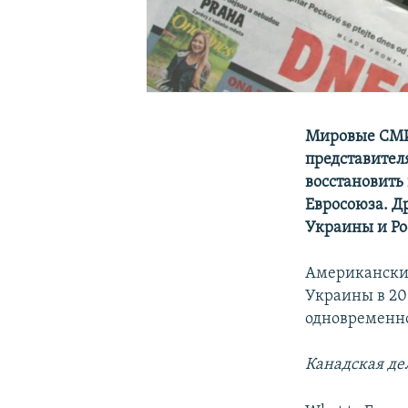
Мировые СМИ
представител
восстановить
Евросоюза. Д
Украины и Рос
Американски
Украины в 201
одновременно
Канадская
дел