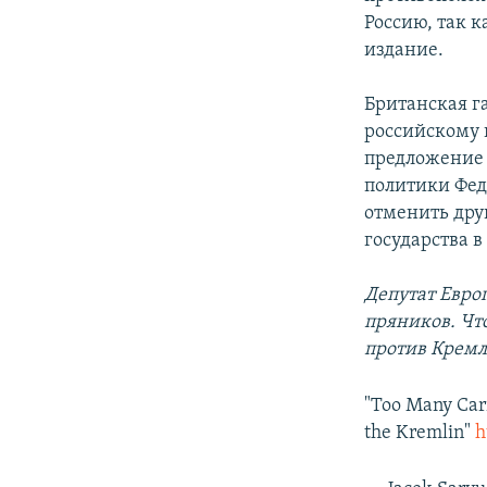
Россию, так к
издание.
Британская г
российскому 
предложение 
политики Фед
отменить дру
государства в
Депутат
Европ
пряников. Чт
против Крем
"Too Many Carr
the Kremlin"
h