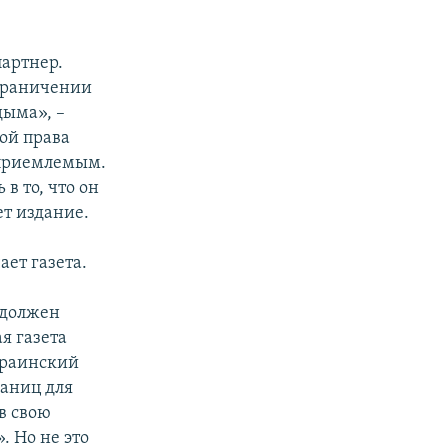
партнер.
ограничении
дыма», –
ой права
 приемлемым.
в то, что он
ет издание.
ает газета.
 должен
я газета
краинский
аниц для
в свою
. Но не это