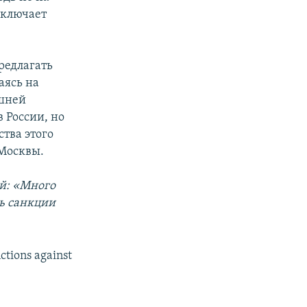
аключает
редлагать
аясь на
ешней
 России, но
тва этого
 Москвы.
й: «Много
ь санкции
ctions against