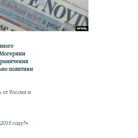
вного
 Могерини
ограничения
ьно политики
 от России и
2015 году?»