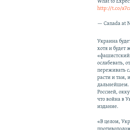
What to Expect
http://t.co/a
— Canada at
Украина буде
хотя и будет 
«фашистский 
ослабевать, о
переживать с
расти и там, 
дальнейшем. 
Россией, окк
что война в 
издание.
«В целом, Укр
противополож