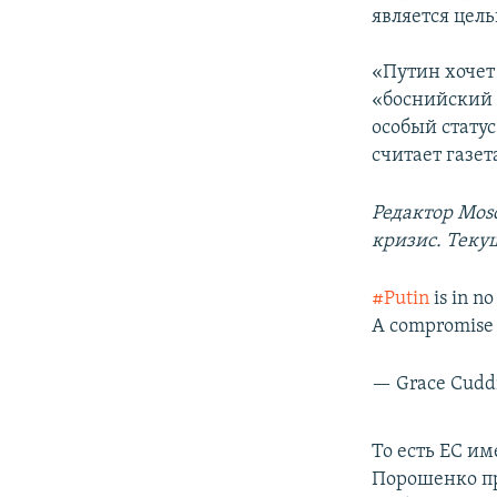
является цел
«Путин хочет
«боснийский 
особый статус
считает газет
Редактор
Mosc
кризис. Теку
#Putin
is in no
A compromise 
— Grace Cudd
То есть ЕС и
Порошенко пр