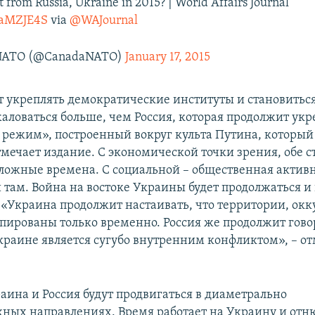
 from Russia, Ukraine in 2015? | World Affairs Journal
7caMZJE4S
via
@WAJournal
 NATO (@CanadaNATO)
January 17, 2015
т укреплять демократические институты и становиться
жаловаться больше, чем Россия, которая продолжит укр
режим», построенный вокруг культа Путина, который
тмечает издание. С экономической точки зрения, обе с
ложные времена. С социальной – общественная активн
и там. Война на востоке Украины будет продолжаться и 
«Украина продолжит настаивать, что территории, ок
упированы только временно. Россия же продолжит говор
Украине является сугубо внутренним конфликтом», – о
аина и Россия будут продвигаться в диаметрально
ных направлениях. Время работает на Украину и отню