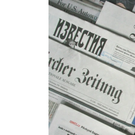
ПОБЕДИТЕЛЕЙ НЕ СУДЯТ?
КРЫМ.НЕПОКОРЕННЫЙ
ELIFBE
УКРАИНСКАЯ ПРОБЛЕМА КРЫМА