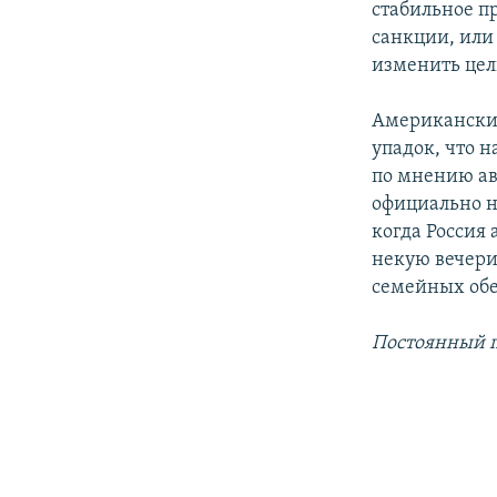
стабильное п
санкции, или
изменить цел
Американски
упадок, что 
по мнению ав
официально на
когда Россия
некую вечерин
семейных обе
Постоянный
п