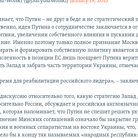
sz-Wolski (@JSaryuszWolski)
January 19, 2015
нает, что Путин – не друг в беде и не стратегический 
енно, идея Путина о сотрудничестве заключается в 
итики, увеличении собственного влияния и пускании 
ание. Именно поэтому только полное признание Москв
рать и формировать собственную политику является
сленность в позиции ЕС лишь поощряет Путина верить 
ть Запад и забрать часть территории Украины, отмеча
ремя для реабилитации российского лидера», – заключ
дискуссию относительно того, какую стратегию Запад
осительно России, обсуждает и российская англоязычна
s
, которая напоминает, что Путин не спешит решить у
лнение Минских соглашений означало бы закрытие гр
жия и военных сепаратистам на востоке Украины, что, 
вело бы к концу так называемых «народных республик»