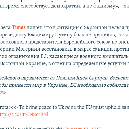
ак время способствует демократии, а не фашизму», – з
азета
Times
пишет, что в ситуации с Украиной нельзя п
президенту Владимиру Путину больше пряников, ссыл
верховного представителя Европейского союза по вн
ерики Могерини восстановить в марте санкции против
гие ограничения ЕС, касающиеся военного вмешательс
 Восточной Украине, в ответ на определенные уступки
ейского парламента от Польши Яцек Сариуш-Вольски
обы принести мир в Украине, ЕС необходимо соблюдат
ля»
ots >>> To bring peace to Ukraine the EU must uphold san
ttp://t.co/3rCN8crBNl