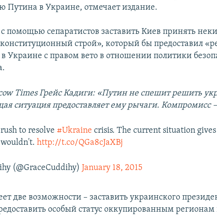
ью Путина в Украине, отмечает издание.
 с помощью сепаратистов заставить Киев принять нек
конституционный строй», который бы предоставил «
 в Украине с правом вето в отношении политики безоп
а.
ow Times Грейс Кадиги: «Путин не спешит решить ук
щая ситуация предоставляет ему рычаги. Компромисс –
 rush to resolve
#Ukraine
crisis. The current situation give
wouldn't.
http://t.co/QGa8cJaXBj
ihy (@GraceCuddihy)
January 18, 2015
меет две возможности – заставить украинского президе
едоставить особый статус оккупированным регионам 