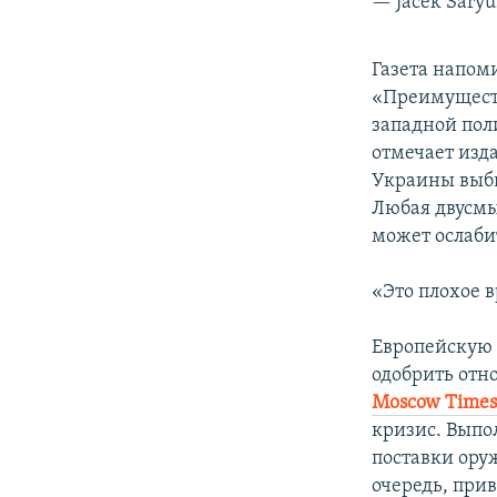
— Jacek Saryu
Газета напоми
«Преимуществ
западной пол
отмечает изд
Украины выби
Любая двусмы
может ослаби
«Это плохое в
Европейскую 
одобрить отн
Moscow Time
кризис. Выпо
поставки ору
очередь, при