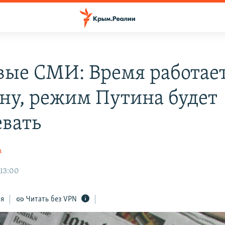
ые СМИ: Время работает
ну, режим Путина будет
евать
а
 13:00
ся
Читать без VPN