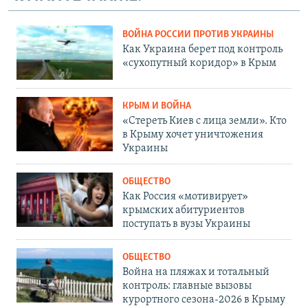
ВОЙНА РОССИИ ПРОТИВ УКРАИНЫ
Как Украина берет под контроль
«сухопутный коридор» в Крым
КРЫМ И ВОЙНА
«Стереть Киев с лица земли». Кто
в Крыму хочет уничтожения
Украины
ОБЩЕСТВО
Как Россия «мотивирует»
крымских абитуриентов
поступать в вузы Украины
ОБЩЕСТВО
Война на пляжах и тотальный
контроль: главные вызовы
курортного сезона-2026 в Крыму