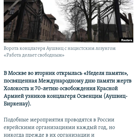
ПРИСОЕДИНЯЙТЕСЬ!
ПОБЕДИТЕЛЕЙ НЕ СУДЯТ?
КРЫМ.НЕПОКОРЕННЫЙ
ELIFBE
УКРАИНСКАЯ ПРОБЛЕМА КРЫМА
Все сайты RFE/RL
Ворота концлагеря Аушвиц с нацистским лозунгом
«Работа делает свободным»
В Москве во вторник открылась «Неделя памяти»,
посвященная Международному дню памяти жертв
Холокоста и 70-летию освобождения Красной
Армией узников концлагеря Освенцим (Аушвиц-
Биркенау).
Подобные мероприятия проводятся в России
еврейскими организациями каждый год, но
никогда прежде в их организации и