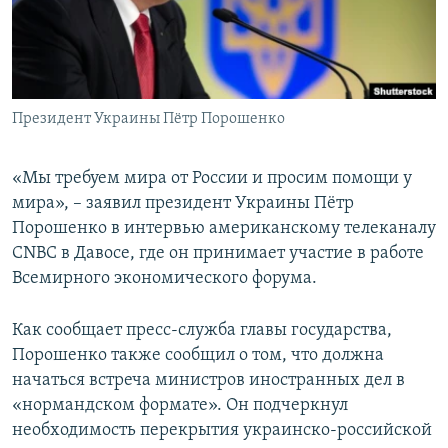
ПРИСОЕДИНЯЙТЕСЬ!
ПОБЕДИТЕЛЕЙ НЕ СУДЯТ?
КРЫМ.НЕПОКОРЕННЫЙ
ELIFBE
Президент Украины Пётр Порошенко
УКРАИНСКАЯ ПРОБЛЕМА КРЫМА
Все сайты RFE/RL
«Мы требуем мира от России и просим помощи у
мира», – заявил президент Украины Пётр
Порошенко в интервью американскому телеканалу
CNBС в Давосе, где он принимает участие в работе
Всемирного экономического форума.
Как сообщает пресс-служба главы государства,
Порошенко также сообщил о том, что должна
начаться встреча министров иностранных дел в
«нормандском формате». Он подчеркнул
необходимость перекрытия украинско-российской