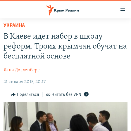
Доступность
ссылки
Вернуться
УКРАИНА
к
НОВОСТИ
В Киеве идет набор в школу
основному
СПЕЦПРОЕКТЫ
содержанию
реформ. Троих крымчан обучат на
ВОДА
Вернутся
ГРУЗ 200
бесплатной основе
к
ИСТОРИЯ
КАРТА ВОЕННЫХ ОБЪЕКТОВ КРЫМА
главной
Лана Долленберг
ЕЩЕ
11 ЛЕТ ОККУПАЦИИ КРЫМА. 11 ИСТОРИЙ СОПРОТИВЛЕНИЯ
навигации
Вернутся
21 января 2015, 20:17
РАДІО СВОБОДА
ИНТЕРАКТИВ
к
КАК ОБОЙТИ БЛОКИРОВКУ
ИНФОГРАФИКА
Поделиться
Читать без VPN
поиску
ТЕЛЕПРОЕКТ КРЫМ.РЕАЛИИ
Українською
СОВЕТЫ ПРАВОЗАЩИТНИКОВ
Qırımtatar
ПРОПАВШИЕ БЕЗ ВЕСТИ