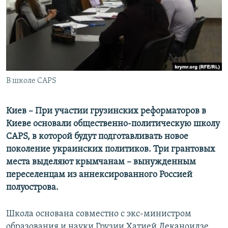
ПРИСОЕДИНЯЙТЕСЬ!
ПОБЕДИТЕЛЕЙ НЕ СУДЯТ?
КРЫМ.НЕПОКОРЕННЫЙ
ELIFBE
УКРАИНСКАЯ ПРОБЛЕМА КРЫМА
Все сайты RFE/RL
В школе CAPS
Киев – При участии грузинских реформаторов в
Киеве основали общественно-политическую школу
CAPS
, в которой будут подготавливать новое
поколение украинских политиков. Три грантовых
места выделяют крымчанам – вынужденным
переселенцам из аннексированного Россией
полуострова.
Школа основана совместно с экс-министром
образования и науки Грузии Хатией Деканоидзе.