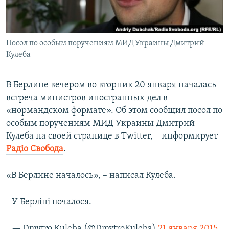
ПРИСОЕДИНЯЙТЕСЬ!
ПОБЕДИТЕЛЕЙ НЕ СУДЯТ?
КРЫМ.НЕПОКОРЕННЫЙ
Посол по особым поручениям МИД Украины Дмитрий
ELIFBE
Кулеба
УКРАИНСКАЯ ПРОБЛЕМА КРЫМА
Все сайты RFE/RL
В Берлине вечером во вторник 20 января началась
встреча министров иностранных дел в
«нормандском формате». Об этом сообщил посол по
особым поручениям МИД Украины Дмитрий
Кулеба на своей странице в Twitter, – информирует
Радіо Свобода
.
«В Берлине началось», – написал Кулеба.
У Берліні почалося.
— Dmytro Kuleba (@DmytroKuleba)
21 января 2015